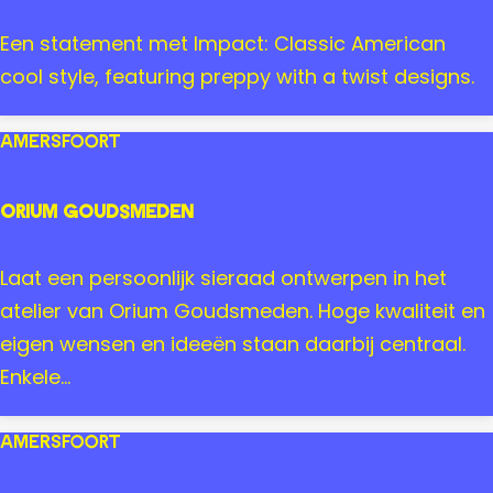
s
f
H
Een statement met Impact: Classic American
o
i
cool style, featuring preppy with a twist designs.
o
l
r
f
Amersfoort
t
i
g
Orium Goudsmeden
e
r
O
Laat een persoonlijk sieraad ontwerpen in het
D
r
atelier van Orium Goudsmeden. Hoge kwaliteit en
e
i
eigen wensen en ideeën staan daarbij centraal.
n
u
Enkele...
i
m
m
G
Amersfoort
S
o