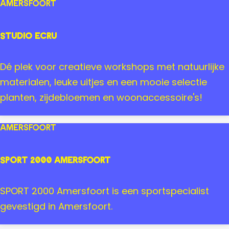
t
i
d
Amersfoort
j
y
k
m
Studio Ecru
A
a
c
n
S
Dé plek voor creatieve workshops met natuurlijke
o
A
t
materialen, leuke uitjes en een mooie selectie
u
m
u
planten, zijdebloemen en woonaccessoire's!
s
e
d
t
r
i
Amersfoort
i
s
o
c
f
E
SPORT 2000 Amersfoort
o
o
c
n
o
r
S
SPORT 2000 Amersfoort is een sportspecialist
A
r
u
P
gevestigd in Amersfoort.
m
t
O