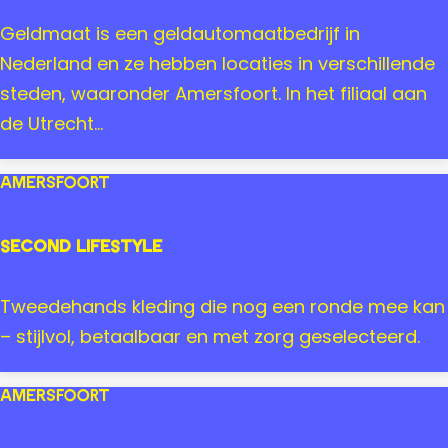
t
G
Geldmaat is een geldautomaatbedrijf in
e
e
Nederland en ze hebben locaties in verschillende
l
l
steden, waaronder Amersfoort. In het filiaal aan
l
d
de Utrecht...
a
m
-
a
Amersfoort
M
a
a
t
Second Lifestyle
r
A
i
m
S
Tweedehands kleding die nog een ronde mee kan
s
e
e
– stijlvol, betaalbaar en met zorg geselecteerd.
r
c
s
o
Amersfoort
f
n