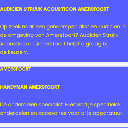
a
Audicien Struijk Acousticon Amersfoort
J
o
A
Op zoek naar een gehoorspecialist en audicien in
k
u
de omgeving van Amersfoort? Audicien Struijk
e
d
Acousticon in Amersfoort helpt u graag bij
A
i
de keuze v...
m
c
e
i
Amersfoort
r
e
s
n
Handyman Amersfoort
f
S
o
t
H
Dé onderdelen specialist. Hier vind je specifieke
o
r
a
onderdelen en accesoires voor al je apparatuur.
r
u
n