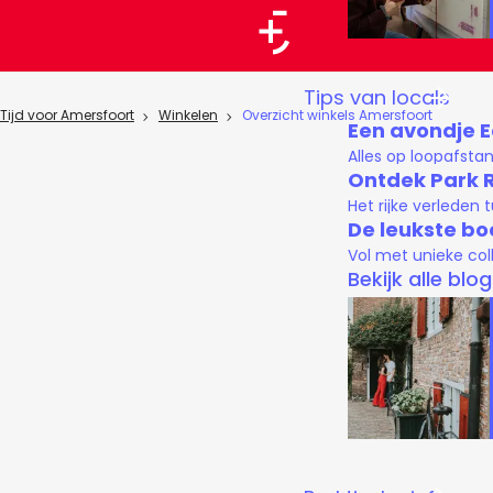
a
a
G
Tips van locals
r
a
Tijd voor Amersfoort
Winkelen
Overzicht winkels Amersfoort
Een avondje 
t
n
Alles op loopafsta
a
Ontdek Park 
Het rijke verleden
a
De leukste bo
r
Vol met unieke col
d
Bekijk alle blo
e
h
o
m
e
p