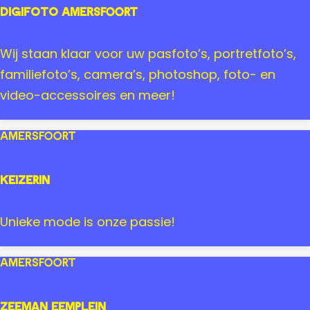
t
u
Digifoto Amersfoort
o
d
r
s
D
Wij staan klaar voor uw pasfoto’s, portretfoto’s,
e
m
i
familiefoto’s, camera’s, photoshop, foto- en
A
e
g
video-accessoires en meer!
m
d
i
e
e
f
Amersfoort
r
n
o
s
t
Keizerin
f
o
o
A
K
Unieke mode is onze passie!
o
m
e
r
e
i
Amersfoort
t
r
z
s
e
Zeeman Eemplein