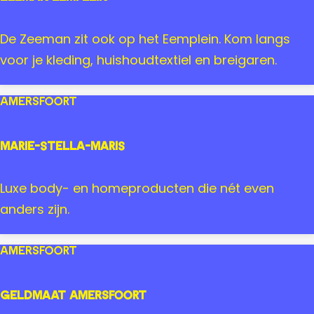
f
r
o
i
Z
De Zeeman zit ook op het Eemplein. Kom langs
o
n
e
voor je kleding, huishoudtextiel en breigaren.
r
e
t
m
Amersfoort
a
n
Marie-Stella-Maris
E
e
M
Luxe body- en homeproducten die nét even
m
a
anders zijn.
p
r
l
i
Amersfoort
e
e
i
-
Geldmaat Amersfoort
n
S