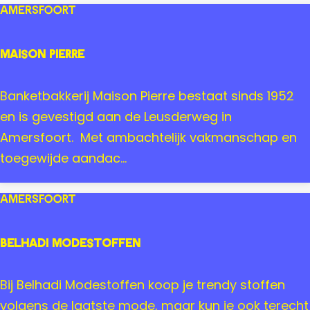
e
R
Amersfoort
r
T
s
2
MAISON PIERRE
f
0
o
0
M
Banketbakkerij Maison Pierre bestaat sinds 1952
o
0
A
en is gevestigd aan de Leusderweg in
r
A
I
Amersfoort. Met ambachtelijk vakmanschap en
t
m
S
toegewijde aandac...
e
O
r
N
Amersfoort
s
P
f
I
Belhadi Modestoffen
o
E
o
R
B
Bij Belhadi Modestoffen koop je trendy stoffen
r
R
e
volgens de laatste mode, maar kun je ook terecht