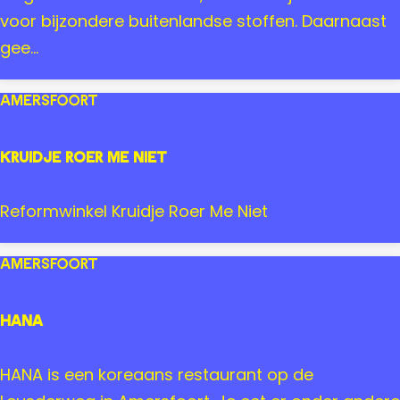
t
E
l
voor bijzondere buitenlandse stoffen. Daarnaast
h
gee...
a
d
Amersfoort
i
M
Kruidje Roer Me Niet
o
d
K
Reformwinkel Kruidje Roer Me Niet
e
r
s
u
Amersfoort
t
i
o
d
HANA
f
j
f
e
H
HANA is een koreaans restaurant op de
e
R