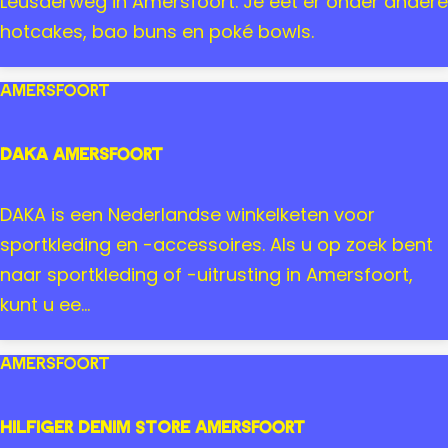
A
Leusderweg in Amersfoort. Je eet er onder andere
n
o
N
hotcakes, bao buns en poké bowls.
e
A
r
Amersfoort
M
e
DAKA Amersfoort
N
i
D
DAKA is een Nederlandse winkelketen voor
e
A
sportkleding en -accessoires. Als u op zoek bent
t
K
naar sportkleding of -uitrusting in Amersfoort,
A
kunt u ee...
A
m
Amersfoort
e
r
Hilfiger Denim Store Amersfoort