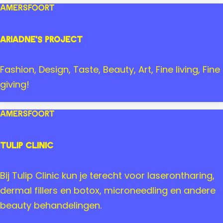
r
y
Amersfoort
a
s
a
h
Ariadne's Project
t
o
A
p
A
Fashion, Design, Taste, Beauty, Art, Fine living, Fine
m
A
r
giving!
e
m
i
r
e
a
Amersfoort
s
r
d
f
s
n
Tulip Clinic
o
f
e
o
o
'
T
Bij Tulip Clinic kun je terecht voor laserontharing,
r
o
s
u
dermal fillers en botox, microneedling en andere
t
r
P
l
beauty behandelingen.
t
r
i