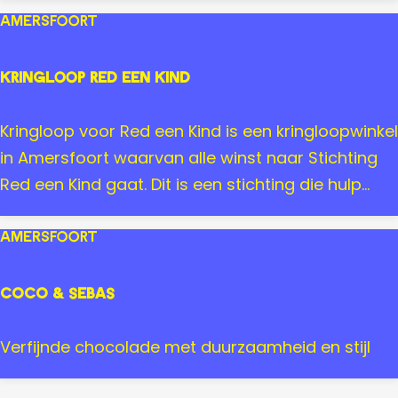
o
p
Amersfoort
j
C
e
l
Kringloop Red een Kind
c
i
t
n
K
Kringloop voor Red een Kind is een kringloopwinkel
i
r
in Amersfoort waarvan alle winst naar Stichting
c
i
Red een Kind gaat. Dit is een stichting die hulp...
n
g
Amersfoort
l
o
Coco & Sebas
o
p
C
Verfijnde chocolade met duurzaamheid en stijl
R
o
e