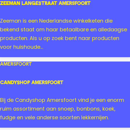
o
d
Zeeman Langestraat Amersfoort
o
L
r
i
Z
Zeeman is een Nederlandse winkelketen die
t
f
e
bekend staat om haar betaalbare en alledaagse
e
e
producten. Als u op zoek bent naar producten
s
m
voor huishoude...
t
a
y
n
Amersfoort
l
L
e
a
Candyshop Amersfoort
n
g
C
Bij de Candyshop Amersfoort vind je een enorm
e
a
ruim assortiment aan snoep, bonbons, koek,
s
n
fudge en vele anderse soorten lekkernijen.
t
d