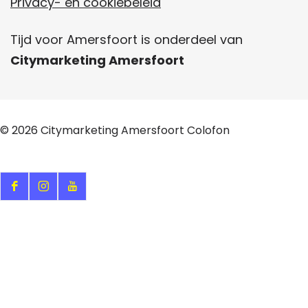
Privacy- en cookiebeleid
Tijd voor Amersfoort is onderdeel van
Citymarketing Amersfoort
© 2026
Citymarketing Amersfoort
Colofon
F
I
Y
a
n
o
c
s
u
e
t
T
b
a
u
o
g
b