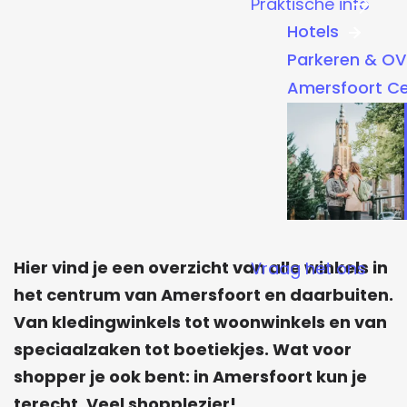
Praktische info
a
Hotels
g
Parkeren & OV
e
Amersfoort C
Hier vind je een overzicht van alle winkels in
Vraag het ons
het centrum van Amersfoort en daarbuiten.
Van kledingwinkels tot woonwinkels en van
speciaalzaken tot boetiekjes. Wat voor
shopper je ook bent: in Amersfoort kun je
terecht. Veel shopplezier!