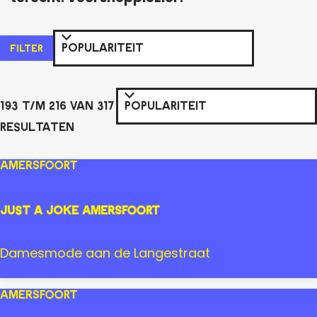
W
S
FILTER
o
a
r
t
S
t
193 t/m 216 van 317
z
o
e
resultaten
o
r
e
t
e
r
Amersfoort
e
o
k
e
p
Just a Joke Amersfoort
j
r
:
e
o
J
Damesmode aan de Langestraat
p
u
:
s
Amersfoort
t