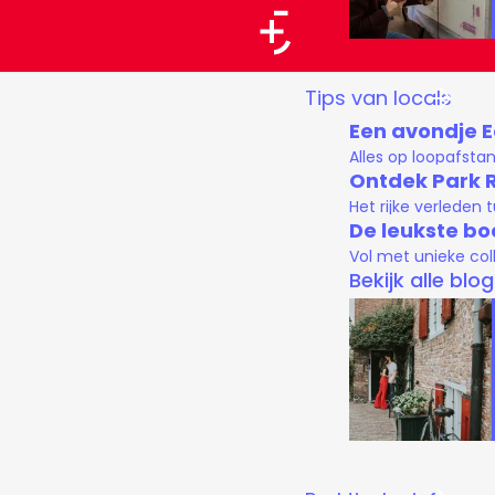
a
a
G
Tips van locals
r
a
Een avondje 
t
n
Alles op loopafsta
a
Ontdek Park 
Het rijke verleden
a
De leukste bo
r
Vol met unieke col
d
Bekijk alle blo
e
h
o
m
e
p