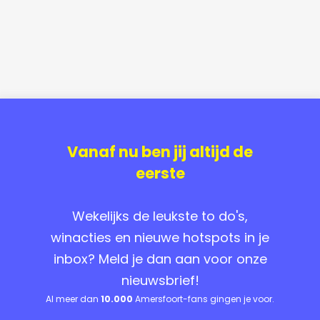
Vanaf nu ben jij altijd de
eerste
Wekelijks de leukste to do's,
winacties en nieuwe hotspots in je
inbox? Meld je dan aan voor onze
nieuwsbrief!
Al meer dan
10.000
Amersfoort-fans gingen je voor.