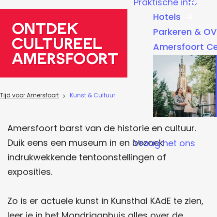
Praktische info
a
Hotels
g
Ontdek
Parkeren & OV
e
cultureel
Amersfoort C
Amersfoort
Tijd voor Amersfoort
Kunst & Cultuur
Amersfoort barst van de historie en cultuur.
Duik eens een museum in en bezoek
Vraag het ons
indrukwekkende tentoonstellingen of
exposities.
Zo is er actuele kunst in Kunsthal KAdE te zien,
leer je in het Mondriaanhuis alles over de