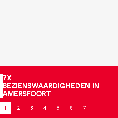
7x
bezienswaardigheden in
Amersfoort
1
2
3
4
5
6
7