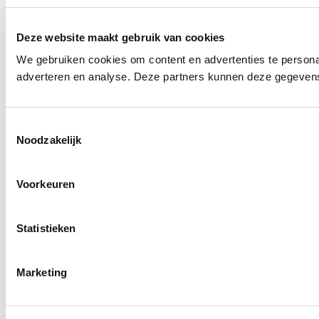
Deze website maakt gebruik van cookies
We gebruiken cookies om content en advertenties te personal
adverteren en analyse. Deze partners kunnen deze gegevens 
T
Noodzakelijk
o
e
s
Voorkeuren
t
e
m
Statistieken
m
i
Marketing
n
g
s