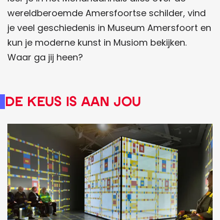
wereldberoemde Amersfoortse schilder, vind
je veel geschiedenis in Museum Amersfoort en
kun je moderne kunst in Musiom bekijken.
Waar ga jij heen?
De keus is aan jou
M
o
n
d
r
i
a