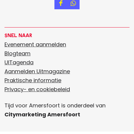
D
D
e
e
e
e
l
l
Snel naar
d
d
Evenement aanmelden
e
e
Blogteam
z
z
UITagenda
e
e
Aanmelden Uitmagazine
p
p
Praktische informatie
a
a
Privacy- en cookiebeleid
g
g
Tijd voor Amersfoort is onderdeel van
i
i
Citymarketing Amersfoort
n
n
a
a
o
o