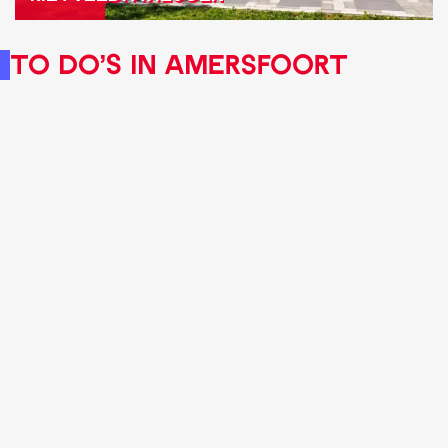
a
v
To do's in Amersfoort
i
l
j
o
e
n