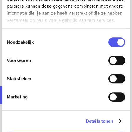
partners kunnen deze gegevens combineren met andere
informatie die je aan ze heeft verstrekt of die ze hebben
verzameld op basis van je gebruik van hun services.
T
Noodzakelijk
o
e
s
Voorkeuren
t
e
m
Statistieken
m
Bezienswaardigheid
i
Marketing
Must-sees in de middag
n
g
s
De stad barst van de historie en alles ligt op
Details tonen
s
loopafstand. Wandel over het oude waterwerk
e