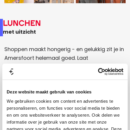
Lunchen
met uitzicht
Shoppen maakt hongerig - en gelukkig zit je in
Amersfoort helemaal goed. Laat
je smaakpapillen dansen bij
Stadscafé
Amersfoort
voor een bijzonder belegd
broodje in een relaxte sfeer. Bij
Hemels
, de
naam zegt het al, vind je goddelijke soepen en
Deze website maakt gebruik van cookies
salades die net zo goed smaken als ze klinken.
We gebruiken cookies om content en advertenties te
personaliseren, om functies voor social media te bieden
Of schuif aan bij
Alberts
op de Hof, waar pure
en om ons websiteverkeer te analyseren. Ook delen we
no-nonsense gerechten worden geserveerd in
informatie over je gebruik van onze site met onze
een sfeervol monumentaal pand.
partners voor social media, adverteren en analyse. Deze