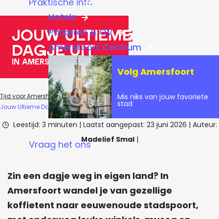
Praktische info
a
Hotels
g
Jouw Ultieme
Parkeren & OV
e
Dagje Uit
Amersfoort Centrum
in Amersfoort
Volg Amersfoort
Mis niks van jouw favoriete
Tijd voor Amersfoort
Blogs
Inspiratie & tips
stad
Jouw Ultieme Dagje Uit
Leestijd: 3 minuten
|
Laatst aangepast:
23 juni 2026
|
Auteur:
Madelief Smal
|
Vraag het ons
Zin een dagje weg in eigen land? In
Amersfoort wandel je van gezellige
koffietent naar eeuwenoude stadspoort,