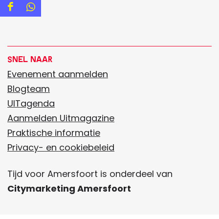
D
D
e
e
e
e
l
l
Snel naar
d
d
Evenement aanmelden
e
e
Blogteam
z
z
UITagenda
e
e
Aanmelden Uitmagazine
p
p
Praktische informatie
a
a
Privacy- en cookiebeleid
g
g
Tijd voor Amersfoort is onderdeel van
i
i
Citymarketing Amersfoort
n
n
a
a
o
o