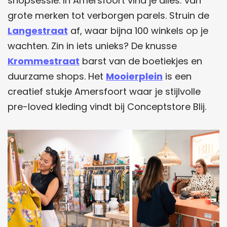
shopsessie. In Amersfoort vind je álles: van
grote merken tot verborgen parels. Struin de
Langestraat
af, waar bijna 100 winkels op je
wachten. Zin in iets unieks? De knusse
Krommestraat
barst van de boetiekjes en
duurzame shops. Het
Mooierplein
is een
creatief stukje Amersfoort waar je stijlvolle
pre-loved kleding vindt bij Conceptstore Blij.