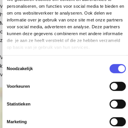
M
n
voor kinderen. Uniek aan het langgerekte plein is
personaliseren, om functies voor social media te bieden en
o
om ons websiteverkeer te analyseren. Ook delen we
het meterslange mozaïek met kinderhelden Annie
o
informatie over je gebruik van onze site met onze partners
M.G. Schmidt en Barbie. Wel even goed opletten,
i
voor social media, adverteren en analyse. Deze partners
anders loop je er zonder er erg in te hebben
kunnen deze gegevens combineren met andere informatie
e
zomaar overheen.
die je aan ze heeft verstrekt of die ze hebben verzameld
r
op basis van je gebruik van hun services.
p
Verschillende speeltoestellen in de vorm van
l
T
kleurrijke, vriendelijke draakjes geven dit stukje
Noodzakelijk
e
o
van de stad een enige sfeer.
e
i
s
n
Voorkeuren
t
+
e
m
Statistieken
−
m
i
Marketing
n