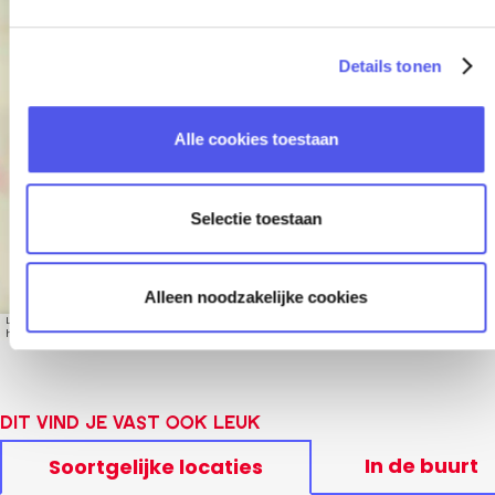
g
s
Details tonen
s
Mooierplein
e
l
Alle cookies toestaan
e
c
t
Selectie toestaan
i
e
Alleen noodzakelijke cookies
Leaflet
|
© OpenStreetMap contributors, Tiles style by Humanitarian OpenStreetMap Team
hosted by OpenStreetMap France
Dit vind je vast ook leuk
In de buurt
Soortgelijke locaties