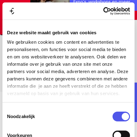
Expo's, workshops en meer
a
MENU
Leaflet
|
© OpenStreetMap contributors, Tiles style by Humanitarian OpenStreetMap Team
Z
a
hosted by OpenStreetMap France
G
FILTER
Tips van locals
o
Geen resultaten gevonden
r
+
a
Deze website maakt gebruik van cookies
Een avondje Eemplein
e
t
−
n
We gebruiken cookies om content en advertenties te
Alles op loopafstand
k
a
Ontdek Park Randenbroek
personaliseren, om functies voor social media te bieden
e
en om ons websiteverkeer te analyseren. Ook delen we
Het rijke verleden tussen de bomen
a
De leukste boetiekjes
n
informatie over je gebruik van onze site met onze
r
Vol met unieke collecties
partners voor social media, adverteren en analyse. Deze
d
Bekijk alle blogs
partners kunnen deze gegevens combineren met andere
e
informatie die je aan ze heeft verstrekt of die ze hebben
Jouw ultieme dagje
verzameld op basis van je gebruik van hun services.
h
uit
o
Wij stippelden hem vast
T
m
voor je uit
Noodzakelijk
o
e
e
p
s
Voorkeuren