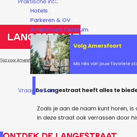
Praktische info
a
Hotels
g
Parkeren & OV
e
Amersfoort Centrum
Langestraat
Volg Amersfoort
Tijd voor Amersfoort
TvA
Gebieden van Amersfoort
Langestraat
Mis niks van jouw favoriete st
De Langestraat heeft alles te bied
Vraag het ons
Zoals je aan de naam kunt horen, is 
in deze straat ook verrassen door hi
Ontdek de Langestraat