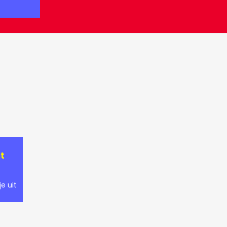
t
e uit