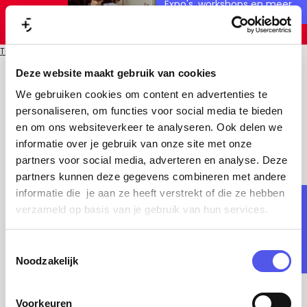
Expo's, workshops en meer
a
MENU
Z
a
G
Tijd voor Amersfoort
TvA
Tips van locals
o
r
a
Deze website maakt gebruik van cookies
Een avondje Eemplein
e
t
n
We gebruiken cookies om content en advertenties te
Alles op loopafstand
k
a
Ontdek Park Randenbroek
personaliseren, om functies voor social media te bieden
e
en om ons websiteverkeer te analyseren. Ook delen we
Het rijke verleden tussen de bomen
a
De leukste boetiekjes
n
informatie over je gebruik van onze site met onze
r
Vol met unieke collecties
partners voor social media, adverteren en analyse. Deze
d
Bekijk alle blogs
partners kunnen deze gegevens combineren met andere
e
informatie die je aan ze heeft verstrekt of die ze hebben
Jouw ultieme dagje
verzameld op basis van je gebruik van hun services.
h
uit
Snel naar
o
Evenement aanmelden
Wij stippelden hem vast
T
m
voor je uit
Noodzakelijk
Blogteam
o
e
e
UITagenda
p
s
Voorkeuren
Aanmelden Uitmagazine