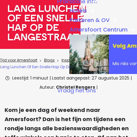
Praktische info
a
Lang Lunchen
Hotels
g
Of Een Snelle
Parkeren & OV
e
Hap Op De
Amersfoort Centrum
Langestraat
Volg Am
Tijd voor Amersfoort
Blogs
Inspiratie & tips
Mis niks va
Lang Lunchen Of Een Snelle Hap Op De Langestraat
Leestijd: 1 minuut
|
Laatst aangepast:
27 augustus 2025
|
Auteur:
Christel Rengers
|
Vraag het ons
Kom je een dag of weekend naar
Amersfoort? Dan is het fijn om tijdens een
rondje langs alle bezienswaardigheden en