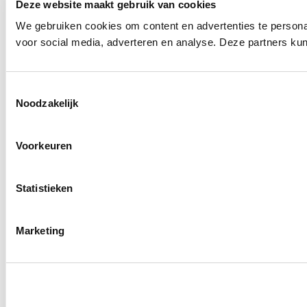
Deze website maakt gebruik van cookies
We gebruiken cookies om content en advertenties te personal
voor social media, adverteren en analyse. Deze partners ku
T
Noodzakelijk
o
e
s
Voorkeuren
t
e
m
Statistieken
m
i
Marketing
n
g
s
s
e