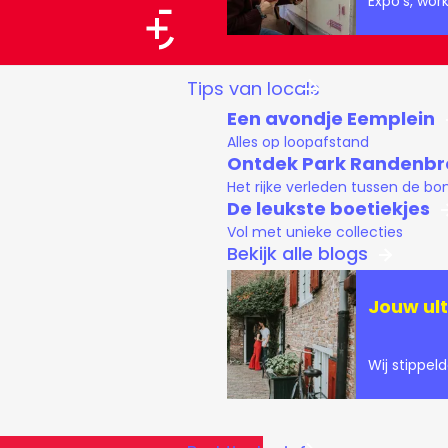
Expo's, wo
a
a
G
Tips van locals
r
a
Een avondje Eemplein
t
n
Alles op loopafstand
a
Ontdek Park Randenbr
Het rijke verleden tussen de b
a
De leukste boetiekjes
r
Vol met unieke collecties
d
Bekijk alle blogs
e
Jouw ult
h
o
Wij stippel
m
e
p