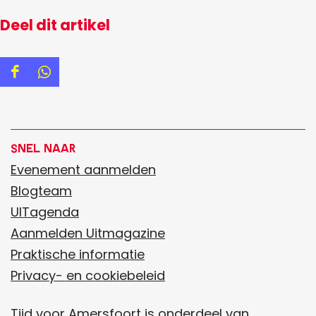
Deel dit artikel
D
D
e
e
e
e
l
l
Snel naar
d
d
Evenement aanmelden
e
e
Blogteam
z
z
UITagenda
e
e
Aanmelden Uitmagazine
p
p
Praktische informatie
a
a
Privacy- en cookiebeleid
g
g
Tijd voor Amersfoort is onderdeel van
i
i