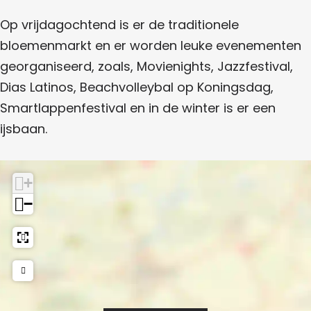
k
e
Op vrijdagochtend is er de traditionele
r
bloemenmarkt en er worden leuke evenementen
k
georganiseerd, zoals, Movienights, Jazzfestival,
h
Dias Latinos, Beachvolleybal op Koningsdag,
o
Smartlappenfestival en in de winter is er een
f
ijsbaan.
+
−