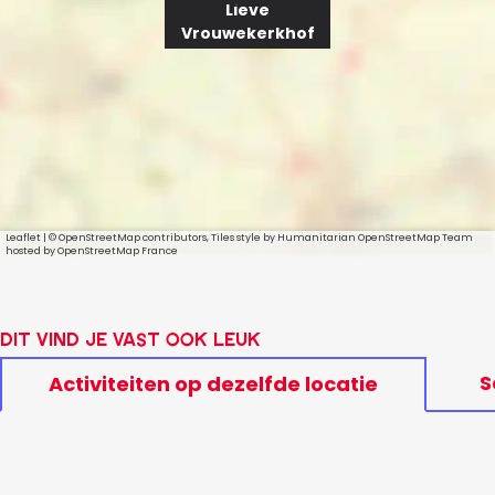
Lieve
Vrouwekerkhof
Leaflet
|
© OpenStreetMap contributors, Tiles style by Humanitarian OpenStreetMap Team
hosted by OpenStreetMap France
Dit vind je vast ook leuk
S
Activiteiten op dezelfde locatie