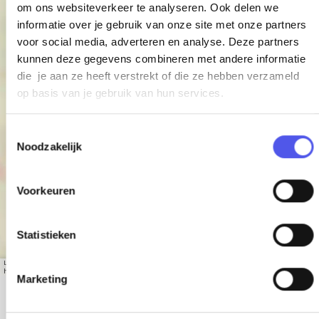
om ons websiteverkeer te analyseren. Ook delen we
informatie over je gebruik van onze site met onze partners
voor social media, adverteren en analyse. Deze partners
kunnen deze gegevens combineren met andere informatie
die je aan ze heeft verstrekt of die ze hebben verzameld
op basis van je gebruik van hun services.
KUNSTHAL KADE
T
Noodzakelijk
o
e
s
Voorkeuren
t
e
m
Statistieken
m
Leaflet
|
© OpenStreetMap contributors, Tiles style by Humanitarian OpenStreetMap Team
i
hosted by OpenStreetMap France
Marketing
n
g