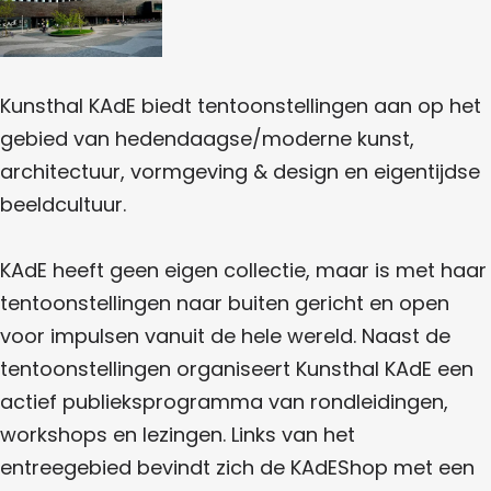
K
L
U
m
D
U
K
N
K
E
N
A
S
U
S
D
T
N
Kunsthal KAdE biedt tentoonstellingen aan op het
T
E
H
S
gebied van hedendaagse/moderne kunst,
H
A
T
architectuur, vormgeving & design en eigentijdse
A
L
H
beeldcultuur.
L
K
A
K
A
L
KAdE heeft geen eigen collectie, maar is met haar
A
D
K
tentoonstellingen naar buiten gericht en open
D
E
A
voor impulsen vanuit de hele wereld. Naast de
E
D
tentoonstellingen organiseert Kunsthal KAdE een
E
actief publieksprogramma van rondleidingen,
workshops en lezingen. Links van het
entreegebied bevindt zich de KAdEShop met een