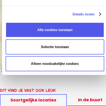
g
s
Details tonen
s
Make-up Matters
e
l
Alle cookies toestaan
e
c
t
Selectie toestaan
i
e
Alleen noodzakelijke cookies
Leaflet
|
© OpenStreetMap contributors, Tiles style by Humanitarian OpenStreetMap Team
hosted by OpenStreetMap France
Dit vind je vast ook leuk
In de buurt
Soortgelijke locaties