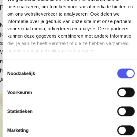
a
M
a
t
play!
personaliseren, om functies voor social media te bieden en
k
a
k
e
om ons websiteverkeer te analyseren. Ook delen we
e
k
e
r
informatie over je gebruik van onze site met onze partners
Make-up Matters uit Amersfoort staat al ruim 12,5
-
e
-
s
voor social media, adverteren en analyse. Deze partners
jaar voor professionele visagie, hairstyling en
kunnen deze gegevens combineren met andere informatie
u
-
u
special effects. Volg één van de vele diverse
die je aan ze heeft verstrekt of die ze hebben verzameld
p
u
p
op basis van je gebruik van hun services.
WORKSHOPS, zie er op jouw bruiloft prachtig uit
M
p
M
met een sprankelende BRIDAL LOOK, of leer bij ons
a
M
a
T
hoe je zelf Make-up Artist wordt op onze
Noodzakelijk
t
a
t
o
ACADEMY. Je bent welkom!
e
t
t
t
s
e
t
e
Voorkeuren
t
r
e
r
+
e
s
r
s
m
Statistieken
−
m
s
i
Marketing
n