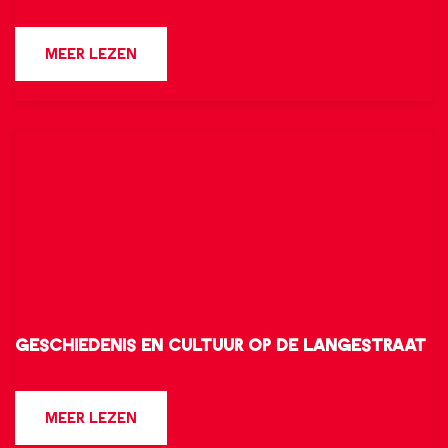
p
S
p
L
S
O
MEER LEZEN
e
a
H
V
n
n
O
E
o
g
P
R
p
L
P
L
d
u
E
A
e
n
N
N
L
c
O
G
a
h
P
L
n
e
D
U
g
n
Geschiedenis en cultuur op de Langestraat
E
N
e
O
L
C
s
f
G
A
H
O
MEER LEZEN
t
E
e
N
E
V