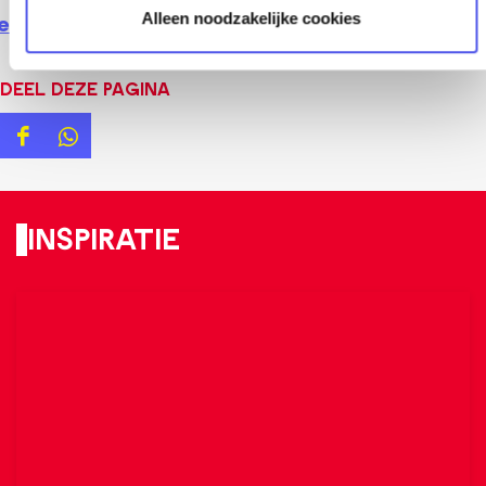
Alleen noodzakelijke cookies
ekijk alle locaties
Deel deze pagina
D
D
e
e
e
e
Inspiratie
l
l
d
d
e
e
z
z
e
e
p
p
a
a
g
g