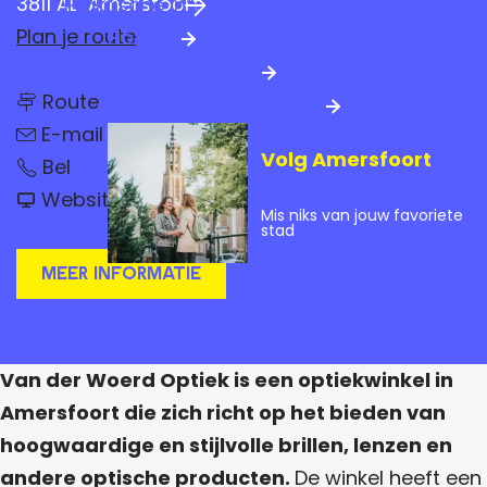
3811 AL
Amersfoort
Praktische info
a
n
Plan je route
Hotels
g
a
Parkeren & OV
e
n
a
Route
Amersfoort Centrum
a
n
a
r
E-mail
a
r
Volg Amersfoort
V
a
V
Bel
V
a
r
a
v
n
a
Website
V
n
a
Mis niks van jouw favoriete
d
a
d
n
n
stad
e
n
e
V
r
d
d
r
a
Meer informatie
W
e
W
n
o
e
r
o
d
e
Vraag het ons
W
e
e
r
r
o
r
r
d
e
W
d
W
O
Van der Woerd Optiek is een optiekwinkel in
r
O
o
p
o
d
p
e
Amersfoort die zich richt op het bieden van
t
O
t
r
e
i
p
hoogwaardige en stijlvolle brillen, lenzen en
i
d
e
t
r
e
O
k
andere optische producten.
De winkel heeft een
i
k
p