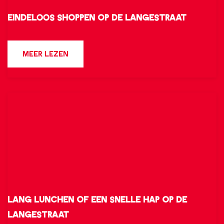
i
i
Eindeloos shoppen op de Langestraat
n
n
a
a
E
o
o
O
MEER LEZEN
i
p
p
V
n
F
W
E
d
a
h
R
e
c
a
E
l
e
t
I
o
b
s
N
o
o
A
D
s
o
p
E
s
k
p
L
h
Lang Lunchen Of Een Snelle Hap Op De
O
o
Langestraat
O