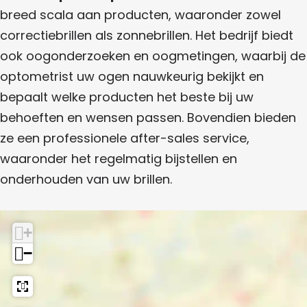
d
e
t
breed scala aan producten, waaronder zowel
k
i
O
correctiebrillen als zonnebrillen. Het bedrijf biedt
e
p
k
ook oogonderzoeken en oogmetingen, waarbij de
t
optometrist uw ogen nauwkeurig bekijkt en
i
bepaalt welke producten het beste bij uw
e
behoeften en wensen passen. Bovendien bieden
k
ze een professionele after-sales service,
waaronder het regelmatig bijstellen en
onderhouden van uw brillen.
+
−