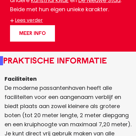
andere
Kunsthal KAdE
en
De Nieuwe Stad
.
Beide met hun eigen unieke karakter.
Ook loop je vanaf de haven zo onder de
Lees verder
Koppelpoort door, het oude Middeleeuwse
MEER INFO
centrum van Amersfoort in. Heb je meer
behoefte aan rust en natuur? Wandel dan
de andere kant op en ontdek het
Praktische informatie
prachtige natuurgebied langs de Eem.
Faciliteiten
De moderne passantenhaven heeft alle
faciliteiten voor een aangenaam verblijf en
biedt plaats aan zowel kleinere als grotere
boten (tot 20 meter lengte, 2 meter diepgang
en een kruiphoogte van maximaal 7,20 meter).
Je kunt direct vrij gebruik maken van alle