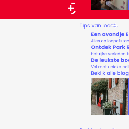
a
a
G
Tips van locals
r
a
Een avondje 
t
n
Alles op loopafsta
a
Ontdek Park 
Het rijke verleden
a
De leukste bo
r
Vol met unieke col
d
Bekijk alle blo
e
h
o
m
e
p