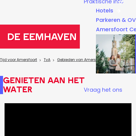
Praktische info
a
Hotels
g
Parkeren & OV
e
Amersfoort C
De Eemhaven
Tijd voor Amersfoort
TvA
Gebieden van Amersfoort
Eemhaven
Genieten aan het
water
Vraag het ons