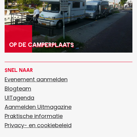
c
a
m
p
e
Op de camperplaats
r
p
MEER INFORMATIE
l
Snel naar
a
Evenement aanmelden
a
Blogteam
t
UITagenda
s
Aanmelden Uitmagazine
Praktische informatie
Privacy- en cookiebeleid