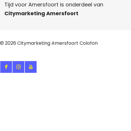
Tijd voor Amersfoort is onderdeel van
Citymarketing Amersfoort
© 2026
Citymarketing Amersfoort
Colofon
F
I
Y
a
n
o
c
s
u
e
t
T
b
a
u
o
g
b
o
r
e