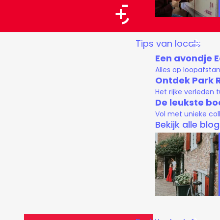
a
a
G
Tips van locals
r
a
Een avondje 
t
n
Alles op loopafsta
a
Ontdek Park 
Het rijke verleden
a
De leukste bo
r
Vol met unieke col
d
Bekijk alle blo
e
h
o
m
e
p