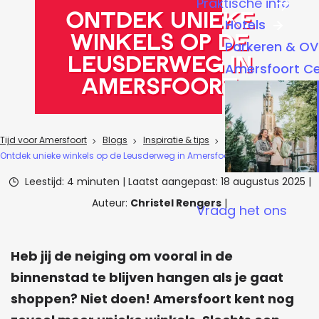
Praktische info
a
Ontdek unieke
Hotels
g
winkels op de
Parkeren & OV
e
Leusderweg in
Amersfoort C
Amersfoort
Tijd voor Amersfoort
Blogs
Inspiratie & tips
Ontdek unieke winkels op de Leusderweg in Amersfoort
Leestijd: 4 minuten
|
Laatst aangepast:
18 augustus 2025
|
Auteur:
Christel Rengers
|
Vraag het ons
Heb jij de neiging om vooral in de
binnenstad te blijven hangen als je gaat
shoppen? Niet doen! Amersfoort kent nog