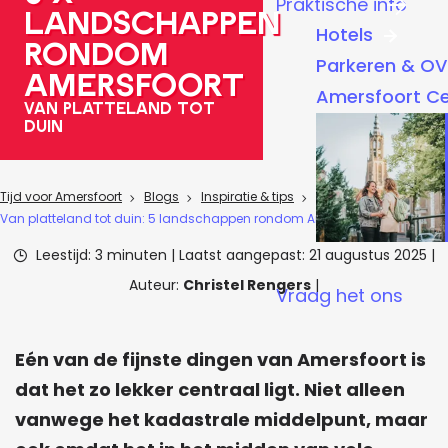
Praktische info
landschappen
a
Hotels
g
rondom
Parkeren & OV
e
Amersfoort
Amersfoort C
Van Platteland tot
Duin
Tijd voor Amersfoort
Blogs
Inspiratie & tips
Van platteland tot duin: 5 landschappen rondom Amersfoort
Leestijd: 3 minuten
|
Laatst aangepast:
21 augustus 2025
|
Auteur:
Christel Rengers
|
Vraag het ons
Eén van de fijnste dingen van Amersfoort is
dat het zo lekker centraal ligt. Niet alleen
vanwege het kadastrale middelpunt, maar