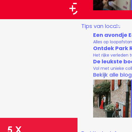
a
a
G
Tips van locals
r
a
Een avondje 
t
n
Alles op loopafsta
a
Ontdek Park 
Het rijke verleden
a
De leukste bo
r
Vol met unieke col
d
Bekijk alle blo
e
h
o
m
e
5 x
p