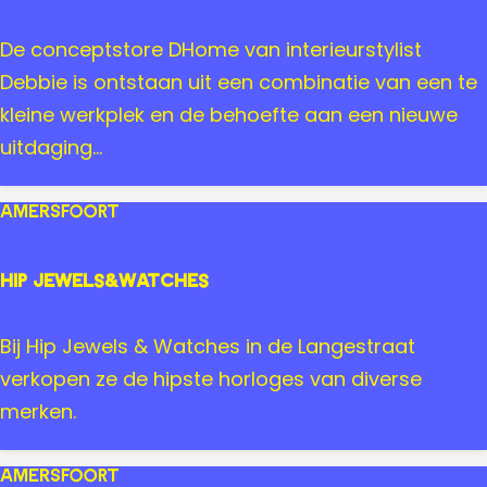
e
O
n
R
D
De conceptstore DHome van interieurstylist
E
H
Debbie is ontstaan uit een combinatie van een te
A
o
kleine werkplek en de behoefte aan een nieuwe
m
m
uitdaging...
e
e
r
d
Amersfoort
s
e
f
w
Hip Jewels&Watches
o
i
o
n
H
Bij Hip Jewels & Watches in de Langestraat
r
k
i
verkopen ze de hipste horloges van diverse
t
e
p
merken.
l
J
e
Amersfoort