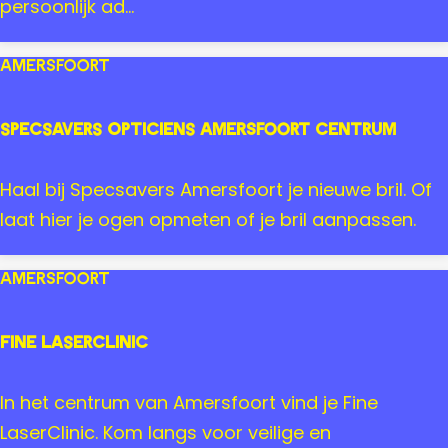
d
s
persoonlijk ad...
S
&
i
M
Amersfoort
l
i
v
n
Specsavers Opticiens Amersfoort Centrum
e
s
r
S
Haal bij Specsavers Amersfoort je nieuwe bril. Of
p
laat hier je ogen opmeten of je bril aanpassen.
e
c
Amersfoort
s
a
Fine LaserClinic
v
e
F
In het centrum van Amersfoort vind je Fine
r
i
LaserClinic. Kom langs voor veilige en