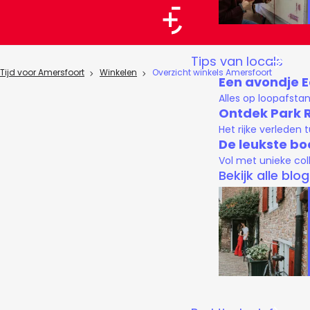
a
a
G
Tips van locals
r
a
Tijd voor Amersfoort
Winkelen
Overzicht winkels Amersfoort
Een avondje 
t
n
Alles op loopafsta
a
Ontdek Park 
Het rijke verleden
a
De leukste bo
r
Vol met unieke col
d
Bekijk alle blo
e
h
o
m
e
p