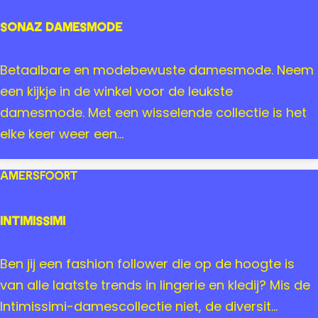
A
'
m
n
Sonaz Damesmode
e
G
r
o
S
Betaalbare en modebewuste damesmode. Neem
s
A
o
een kijkje in de winkel voor de leukste
f
m
n
damesmode. Met een wisselende collectie is het
o
e
a
elke keer weer een...
o
r
z
r
s
D
Amersfoort
t
f
a
o
m
Intimissimi
o
e
r
s
I
Ben jij een fashion follower die op de hoogte is
t
m
n
van alle laatste trends in lingerie en kledij? Mis de
o
t
Intimissimi-damescollectie niet, de diversit...