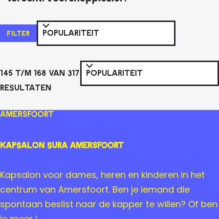
W
S
FILTER
o
a
r
t
S
t
145 t/m 168 van 317
z
o
e
resultaten
o
r
e
t
e
r
Amersfoort
e
o
k
e
p
Kapsalon Sura Amersfoort
j
r
:
e
o
K
Kapsalon voor dames, heren en kinderen in het
p
a
centrum van Amersfoort. Ben je iemand die
:
p
spontaan beslist naar de kapper te willen? Of ben
s
je meer i...