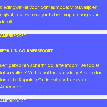
r
C
Kledingwinkel voor damesmode: vrouwelijk en
s
l
stijlvol, met een elegante belijning en oog voor
f
a
detail.
o
u
o
d
Amersfoort
r
i
t
a
Repair 'n Go Amersfoort
S
t
R
Een gebroken scherm op je telefoon? Je tablet
r
e
laten vallen? Valt je batterij steeds uit? Kom dan
ä
p
langs bij Repair 'n Go in het centrum van
t
a
Amersfoo...
e
i
r
r
Amersfoort