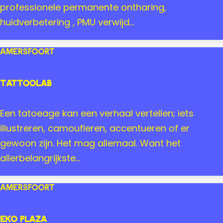
s
n
professionele permanente ontharing,
O
e
huidverbetering , PMU verwijd...
p
L
t
a
Amersfoort
i
s
c
e
TattooLab
i
r
e
C
T
Een tatoeage kan een verhaal vertellen; iets
n
l
a
illustreren, camoufleren, accentueren of er
s
i
t
gewoon zijn. Het mag allemaal. Want het
A
n
t
allerbelangrijkste...
m
i
o
e
c
o
Amersfoort
r
L
s
a
Eko Plaza