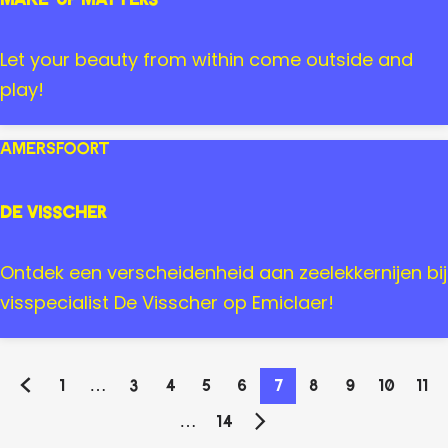
u
A
l
m
M
Let your beauty from within come outside and
W
e
a
play!
a
r
k
s
s
e
Amersfoort
t
f
-
e
o
u
De Visscher
o
p
r
M
D
Ontdek een verscheidenheid aan zeelekkernijen bij
t
a
e
visspecialist De Visscher op Emiclaer!
t
V
t
i
1
…
3
4
5
6
7
8
9
10
11
e
s
G
G
G
G
G
G
H
G
G
G
G
r
s
…
14
a
a
a
a
a
G
a
G
u
a
a
a
a