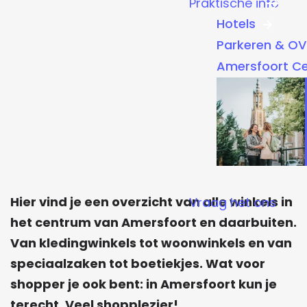
Praktische info
a
Hotels
g
Parkeren & OV
e
Amersfoort C
Hier vind je een overzicht van alle winkels in
Vraag het ons
het centrum van Amersfoort en daarbuiten.
Van kledingwinkels tot woonwinkels en van
speciaalzaken tot boetiekjes. Wat voor
shopper je ook bent: in Amersfoort kun je
terecht. Veel shopplezier!