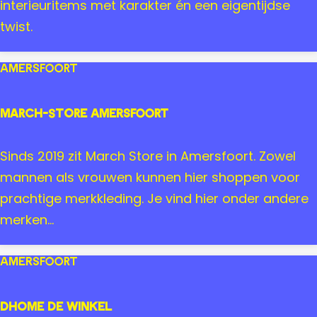
o
t
i
interieuritems met karakter én een eigentijdse
o
a
g
twist.
r
p
e
t
K
n
Amersfoort
i
a
n
a
MARCH-STORE Amersfoort
d
r
e
8
M
Sinds 2019 zit March Store in Amersfoort. Zowel
r
A
mannen als vrouwen kunnen hier shoppen voor
s
R
prachtige merkkleding. Je vind hier onder andere
c
C
merken...
h
H
o
-
Amersfoort
e
S
n
T
DHome de winkel