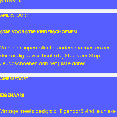
a
l
Amersfoort
o
n
Stap voor Stap Kinderschoenen
S
u
S
Voor een supercollectie kinderschoenen en een
r
t
deskundig advies bent u bij Stap voor Stap
a
a
Jeugdschoenen aan het juiste adres.
A
p
m
v
Amersfoort
e
o
r
o
Eigenaar8
s
r
f
S
E
Vintage meets design: bij Eigenaar8 vind je unieke