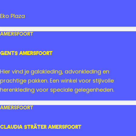
f
b
o
E
Eko Plaza
o
k
r
o
Amersfoort
t
P
C
l
GENTS Amersfoort
e
a
n
z
G
Hier vind je galakleding, advonkleding en
t
a
E
prachtige pakken. Een winkel voor stijlvolle
r
N
herenkleding voor speciale gelegenheden.
u
T
m
S
Amersfoort
A
m
Claudia Sträter Amersfoort
e