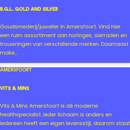
k
h
B.G.L. Gold and Silver
u
r
B
Goudsmederij/juwelier in Amersfoort. Vind hier
&
.
een ruim assortiment aan horloges, sierraden en
W
G
trouwringen van verschillende merken. Daarnaast
i
.
make...
l
L
l
.
Amersfoort
e
G
m
o
Vits & Mins
i
l
j
d
V
Vits & Mins Amersfoort is dé moderne
n
a
i
healthspecialist. Ieder lichaam is anders en
n
t
iedereen heeft een eigen levensstijl, daarom staat