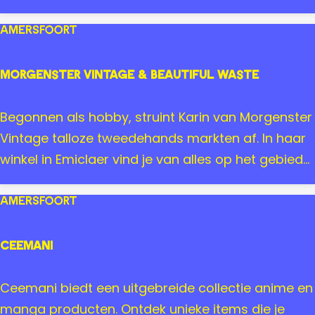
d
i
e
m
Amersfoort
i
s
Morgenster Vintage & Beautiful Waste
s
i
M
Begonnen als hobby, struint Karin van Morgenster
m
o
Vintage talloze tweedehands markten af. In haar
i
r
winkel in Emiclaer vind je van alles op het gebied...
g
e
Amersfoort
n
s
CEEMANI
t
e
C
Ceemani biedt een uitgebreide collectie anime en
r
E
manga producten. Ontdek unieke items die je