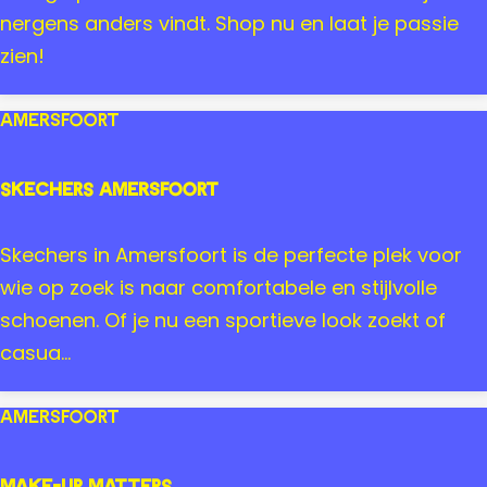
V
E
nergens anders vindt. Shop nu en laat je passie
i
M
zien!
n
A
t
N
Amersfoort
a
I
g
Skechers Amersfoort
e
&
S
Skechers in Amersfoort is de perfecte plek voor
B
k
wie op zoek is naar comfortabele en stijlvolle
e
e
schoenen. Of je nu een sportieve look zoekt of
a
c
casua...
u
h
t
e
Amersfoort
i
r
f
s
Make-up Matters