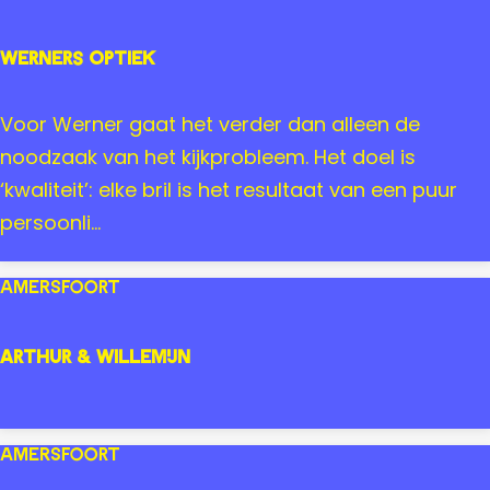
w
e
Werners Optiek
l
s
W
Voor Werner gaat het verder dan alleen de
&
e
noodzaak van het kijkprobleem. Het doel is
W
r
‘kwaliteit’: elke bril is het resultaat van een puur
a
n
persoonli...
t
e
c
r
Amersfoort
h
s
e
O
Arthur & Willemijn
s
p
t
A
i
r
Amersfoort
e
t