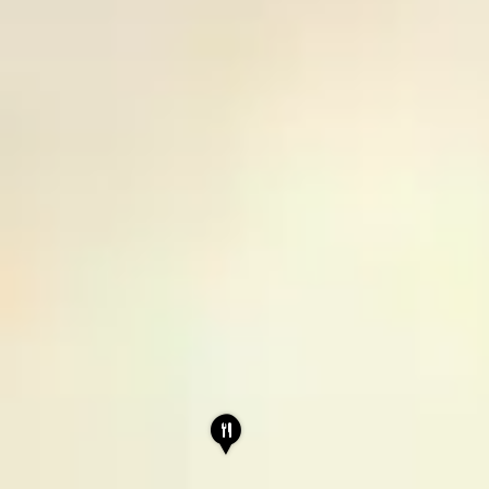
D
A
R
A