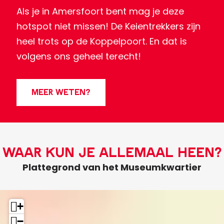
Als je in Amersfoort bent mag je deze
hotspot niet missen! De Keientrekkers zijn
heel trots op de Koppelpoort. En dat is
volgens ons geheel terecht!
MEER WETEN?
Waar kun je allemaal heen?
Plattegrond van het Museumkwartier
+
−