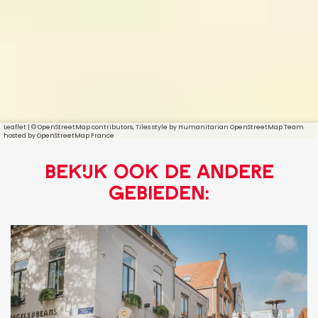
Leaflet
|
© OpenStreetMap contributors, Tiles style by Humanitarian OpenStreetMap Team
hosted by OpenStreetMap France
Bekijk ook de andere
gebieden:
K
e
i
k