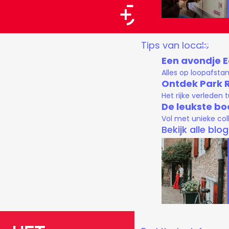
a
a
G
Tips van locals
r
a
Een avondje 
t
n
Alles op loopafsta
a
Ontdek Park 
Het rijke verleden
a
De leukste bo
r
Vol met unieke col
d
Bekijk alle blo
e
h
o
m
e
p