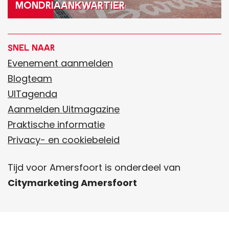
Mondriaankwartier
k
w
ONTDEK MEER
a
Snel naar
r
Evenement aanmelden
t
Blogteam
i
UITagenda
e
Aanmelden Uitmagazine
r
Praktische informatie
Privacy- en cookiebeleid
Tijd voor Amersfoort is onderdeel van
Citymarketing Amersfoort