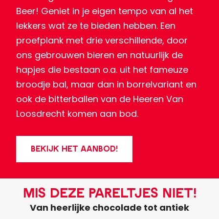
Beer! Geniet in je eigen tempo van al het
lekkers wat ze te bieden hebben. Een
proefplank met drie verschillende, door
ons gebrouwen bieren en natuurlijk de
hapjes die bestaan o.a. uit het fameuze
broodje bal, maar dan in borrelvariant en
ook de bitterballen van de Heeren Van
Loosdrecht komen aan bod.
BEKIJK HET AANBOD!
Mis deze pareltjes niet!
Van heerlijke chocolade tot antiek