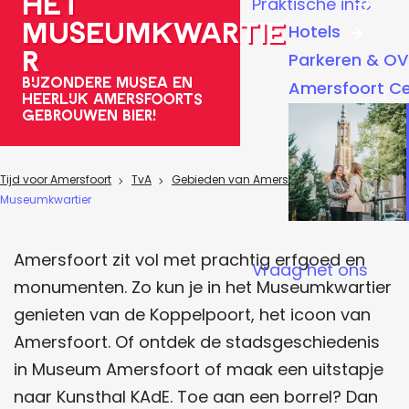
Het
Praktische info
a
Museumkwartie
Hotels
g
r
Parkeren & OV
e
Bijzondere musea en
Amersfoort C
heerlijk Amersfoorts
gebrouwen bier!
Tijd voor Amersfoort
TvA
Gebieden van Amersfoort
Museumkwartier
Amersfoort zit vol met prachtig erfgoed en
Vraag het ons
monumenten. Zo kun je in het Museumkwartier
genieten van de Koppelpoort, het icoon van
Amersfoort. Of ontdek de stadsgeschiedenis
in Museum Amersfoort of maak een uitstapje
naar Kunsthal KAdE. Toe aan een borrel? Dan