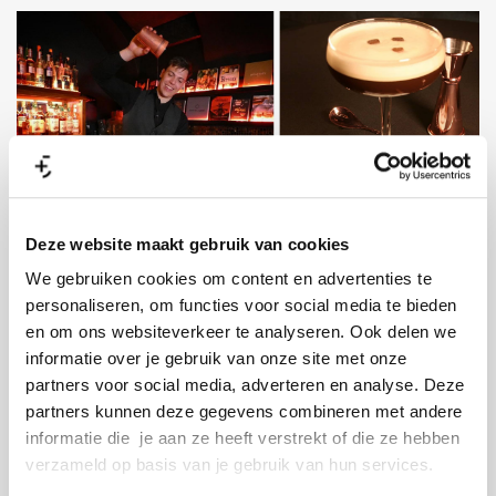
Deze website maakt gebruik van cookies
Na een dag rondneuzen in het
We gebruiken cookies om content en advertenties te
museumkwartier kun je heerlijk dineren bij
personaliseren, om functies voor social media te bieden
WestSingel
. Ik had je graag verteld wat je hier
en om ons websiteverkeer te analyseren. Ook delen we
precies kunt eten, maar dat gaat niet. Want ze
informatie over je gebruik van onze site met onze
partners voor social media, adverteren en analyse. Deze
hanteren hier een verrassingsmenu
partners kunnen deze gegevens combineren met andere
gebaseerd op de seizoenen. Uiteraard kun je
informatie die je aan ze heeft verstrekt of die ze hebben
allergieën en andere dieetwensen altijd
verzameld op basis van je gebruik van hun services.
doorgeven. Dat het lekker is, kan ik je wel