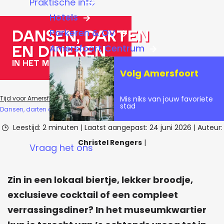
Praktische info
a
Hotels
g
Dansen, darten
Parkeren & OV
e
en dineren
Amersfoort Centrum
in het museumkwartier
Volg Amersfoort
Mis niks van jouw favoriete
Tijd voor Amersfoort
Blogs
Inspiratie & tips
stad
Dansen, darten en dineren in het museumkwartier
Leestijd: 2 minuten
|
Laatst aangepast:
24 juni 2026
|
Auteur:
Christel Rengers
|
Vraag het ons
Zin in een lokaal biertje, lekker broodje,
exclusieve cocktail of een compleet
verrassingsdiner? In het museumkwartier