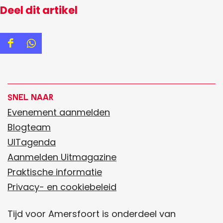
Deel dit artikel
D
D
e
e
e
e
l
l
Snel naar
d
d
Evenement aanmelden
e
e
Blogteam
z
z
UITagenda
e
e
Aanmelden Uitmagazine
p
p
Praktische informatie
a
a
Privacy- en cookiebeleid
g
g
Tijd voor Amersfoort is onderdeel van
i
i