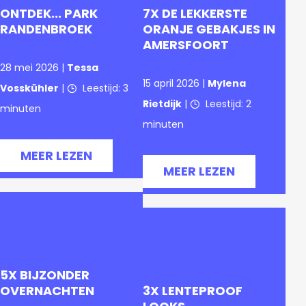
k
ONTDEK... PARK
7X DE LEKKERSTE
j
RANDENBROEK
ORANJE GEBAKJES IN
AMERSFOORT
e
28 mei 2026
|
Tessa
?
15 april 2026
|
Mylena
Vosskühler
|
Leestijd: 3
Rietdijk
|
Leestijd: 2
minuten
minuten
O
O
MEER LEZEN
7
n
O
MEER LEZEN
V
x
t
V
E
d
d
E
R
e
e
R
O
l
k
7
N
e
.
X
5X BIJZONDER
T
k
OVERNACHTEN
3X LENTEPROOF
.
D
D