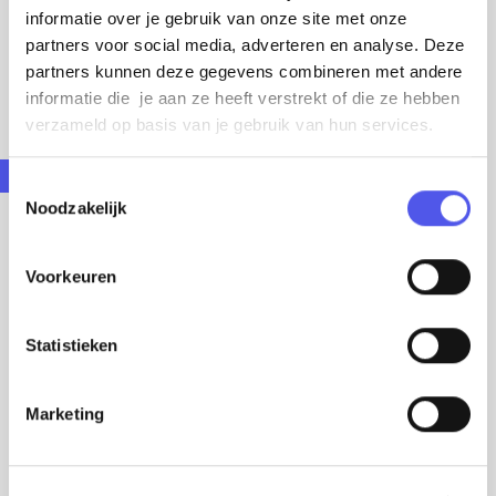
informatie over je gebruik van onze site met onze
partners voor social media, adverteren en analyse. Deze
partners kunnen deze gegevens combineren met andere
informatie die je aan ze heeft verstrekt of die ze hebben
verzameld op basis van je gebruik van hun services.
Suit up!
T
Noodzakelijk
o
Denk je aan een echte klassieker, dan denk je
e
s
aan
Jac Hensen
. In 1977 begon het bedrijf in
Voorkeuren
t
een klein winkeltje van 60 m2 in Amersfoort,
e
met één duidelijk doel: lage prijzen voor
m
Statistieken
hoogwaardige kwaliteitskleding. Het groeide
m
i
uit tot een landelijk succes, maar bleef altijd
Marketing
n
een hecht familiebedrijf waarin meerdere
g
generaties betrokken zijn.
s