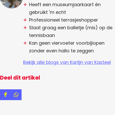
Heeft een museumjaarkaart én
gebruikt 'm echt
Professioneel terrasjeshopper
Slaat graag een balletje (mis) op de
tennisbaan
Kan geen viervoeter voorbijlopen
zonder even hallo te zeggen
Bekijk alle blogs van Karlijn van Kasteel
Deel dit artikel
D
D
e
e
e
e