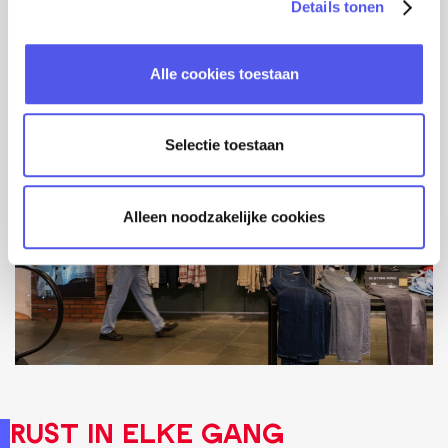
Details tonen
s
e
📍 Langestraat 114
l
Alle cookies toestaan
e
c
t
Selectie toestaan
i
e
Alleen noodzakelijke cookies
Rust in elke gang