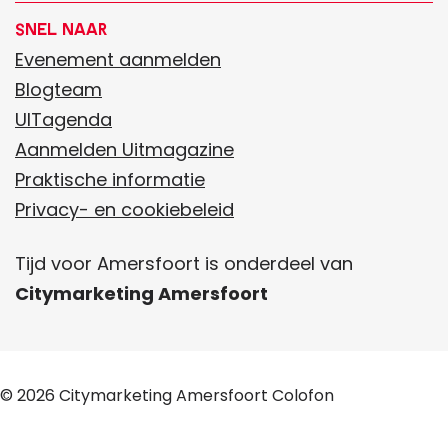
l
l
Snel naar
d
d
Evenement aanmelden
e
e
Blogteam
z
z
UITagenda
e
e
Aanmelden Uitmagazine
p
p
Praktische informatie
a
a
Privacy- en cookiebeleid
g
g
Tijd voor Amersfoort is onderdeel van
i
i
Citymarketing Amersfoort
n
n
a
a
o
o
p
p
© 2026
Citymarketing Amersfoort
Colofon
F
W
a
h