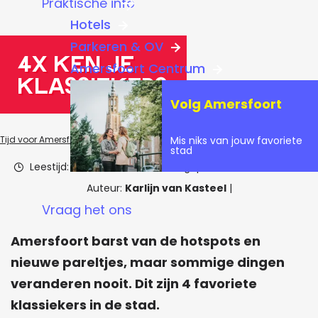
Praktische info
a
Hotels
g
Parkeren & OV
e
4x ken je
Amersfoort Centrum
klassiekers
Volg Amersfoort
Mis niks van jouw favoriete
Tijd voor Amersfoort
Blogs
Inspiratie & tips
4x ken je klassiekers
stad
Leestijd: 2 minuten
|
Laatst aangepast:
6 februari 2026
|
Auteur:
Karlijn van Kasteel
|
Vraag het ons
Amersfoort barst van de hotspots en
nieuwe pareltjes, maar sommige dingen
veranderen nooit. Dit zijn 4 favoriete
klassiekers in de stad.​