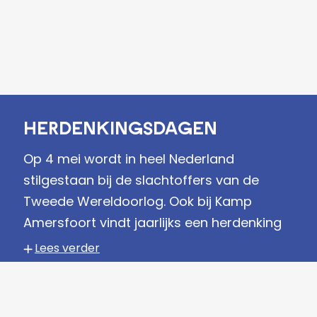
Herdenkingsdagen
Op 4 mei wordt in heel Nederland
stilgestaan bij de slachtoffers van de
Tweede Wereldoorlog. Ook bij Kamp
Amersfoort vindt jaarlijks een herdenking
plaats, waar nabestaanden, bezoekers en
Lees verder
organisaties samenkomen om de
duizenden gevangenen te eren die hier
hun vrijheid of leven verloren. De dag erna,