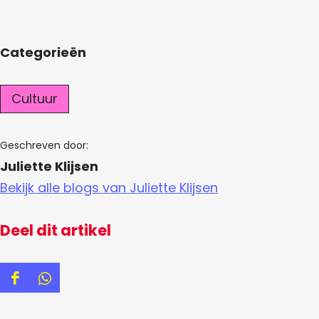
Categorieën
Cultuur
Geschreven door:
Juliette Klijsen
Bekijk alle blogs van Juliette Klijsen
Deel dit artikel
D
D
e
e