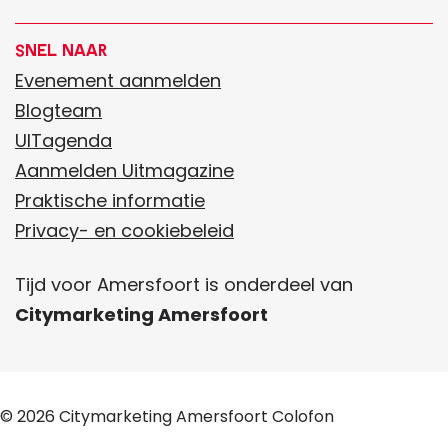
e
e
l
l
Snel naar
d
d
Evenement aanmelden
e
e
Blogteam
z
z
UITagenda
e
e
Aanmelden Uitmagazine
p
p
Praktische informatie
a
a
Privacy- en cookiebeleid
g
g
Tijd voor Amersfoort is onderdeel van
i
i
Citymarketing Amersfoort
n
n
a
a
o
o
p
p
© 2026
Citymarketing Amersfoort
Colofon
F
W