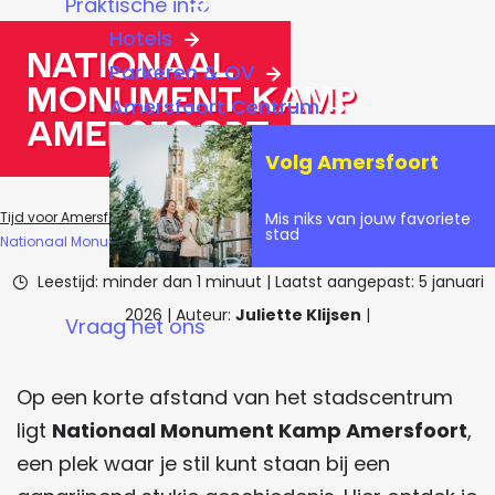
Praktische info
a
Hotels
g
Nationaal
Parkeren & OV
e
Monument Kamp
Amersfoort Centrum
Amersfoort
Volg Amersfoort
Mis niks van jouw favoriete
Tijd voor Amersfoort
Blogs
Inspiratie & tips
stad
Nationaal Monument Kamp Amersfoort
Leestijd: minder dan 1 minuut
|
Laatst aangepast:
5 januari
2026
|
Auteur:
Juliette Klijsen
|
Vraag het ons
Op een korte afstand van het stadscentrum
ligt
Nationaal Monument Kamp Amersfoort
,
een plek waar je stil kunt staan bij een