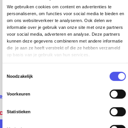
We gebruiken cookies om content en advertenties te
personaliseren, om functies voor social media te bieden en
om ons websiteverkeer te analyseren. Ook delen we
informatie over je gebruik van onze site met onze partners
voor social media, adverteren en analyse. Deze partners
kunnen deze gegevens combineren met andere informatie
die je aan ze heeft verstrekt of die ze hebben verzameld
op basis van je gebruik van hun services.
T
Noodzakelijk
o
e
s
Voorkeuren
ekijk alle locaties
t
e
m
Statistieken
Deel deze pagina
m
i