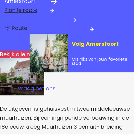
Amersfoort
Praktische info
a
n
Plan je route
Hotels
g
a
Parkeren & OV
e
n
a
Route
Amersfoort Centrum
a
a
r
r
Volg Amersfoort
D
D
e
Bekijk alle media
e
v
Mis niks van jouw favoriete
i
v
stad
a
i
n
t
a
Vraag het ons
n
t
De uitgeverij is gehuisvest in twee middeleeuwse
muurhuizen. Bij een ingrijpende verbouwing in de
18e eeuw kreeg Muurhuizen 3 een uit- breiding