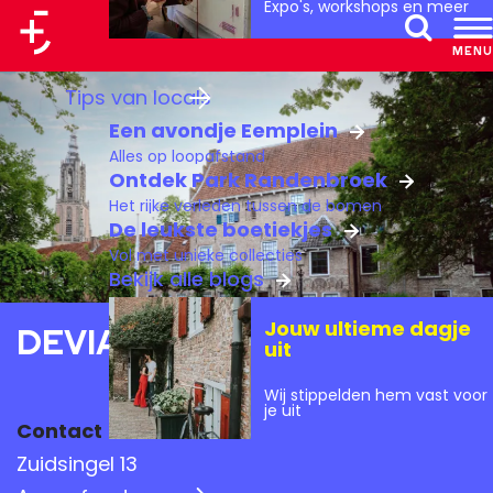
Expo's, workshops en meer
a
MENU
Z
a
G
Tips van locals
o
r
a
Een avondje Eemplein
e
t
n
Alles op loopafstand
k
a
Ontdek Park Randenbroek
e
Het rijke verleden tussen de bomen
a
De leukste boetiekjes
n
r
Vol met unieke collecties
d
Bekijk alle blogs
e
Jouw ultieme dagje
Deviant
h
uit
o
Wij stippelden hem vast voor
m
je uit
Contact
e
Zuidsingel 13
p