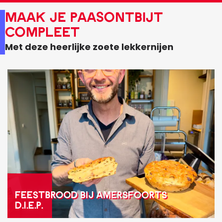
MAAK JE PAASONTBIJT
COMPLEET
Met deze heerlijke zoete lekkernijen
F
E
E
S
T
B
R
O
O
FEESTBROOD BIJ AMERSFOORTS
D.I.E.P.
D