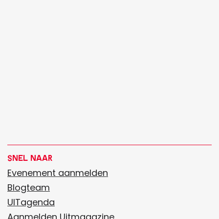
C
E
H
N
O
C
O
L
A
T
Snel naar
Evenement aanmelden
Blogteam
UITagenda
Aanmelden Uitmagazine