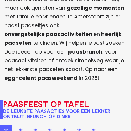
maar ook genieten van
gezellige momenten
met familie en vrienden. In Amersfoort zijn er
naast paaseitjes ook
onvergetelijke
paasactiviteiten
en
heerlijk
paaseten
te vinden. Wij helpen je vast zoeken.
Doe ideeën op voor een
paasbrunch
, voor
paasactiviteiten of ontdek simpelweg waar je
het lekkerste paaseten scoort. Op naar een
egg-celent paasweekend
in 2026!
PAASFEEST OP TAFEL
DE LEUKSTE PAASACTIES VOOR EEN LEKKER
ONTBIJT, BRUNCH OF DINER
✽
✽
✽
✽
✽
✽
✽