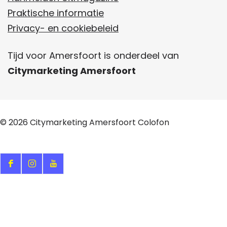
Praktische informatie
Privacy- en cookiebeleid
Tijd voor Amersfoort is onderdeel van
Citymarketing Amersfoort
© 2026
Citymarketing Amersfoort
Colofon
F
I
Y
a
n
o
c
s
u
e
t
T