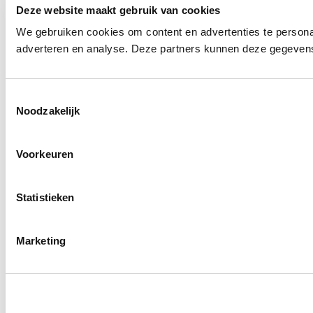
Deze website maakt gebruik van cookies
We gebruiken cookies om content en advertenties te personal
adverteren en analyse. Deze partners kunnen deze gegevens 
T
Noodzakelijk
o
e
s
Voorkeuren
t
e
m
Statistieken
m
i
Marketing
n
g
s
s