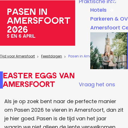
Praktische info
a
PASEN iN
Hotels
g
AMERSFOORT
Parkeren & OV
e
2026
Amersfoort C
5 EN 6 APRIL
Tijd voor Amersfoort
Feestdagen
Pasen in Amersfoort 2026
Easter eggs van
Amersfoort
Vraag het ons
Als je op zoek bent naar de perfecte manier
om Pasen 2026 te vieren in Amersfoort, dan zit
je hier goed. Pasen is de tijd van het jaar
waarin we niet alleen de lente verwelkomen,