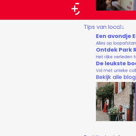
a
a
G
Tips van locals
r
a
Een avondje 
t
n
Alles op loopafsta
a
Ontdek Park 
Het rijke verleden
a
De leukste bo
r
Vol met unieke col
d
Bekijk alle blo
e
h
o
m
e
p