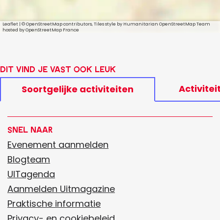
Leaflet
|
© OpenStreetMap contributors, Tiles style by Humanitarian OpenStreetMap Team
hosted by OpenStreetMap France
Dit vind je vast ook leuk
Activitei
Soortgelijke activiteiten
Snel naar
Evenement aanmelden
Blogteam
UITagenda
Aanmelden Uitmagazine
Praktische informatie
Privacy- en cookiebeleid