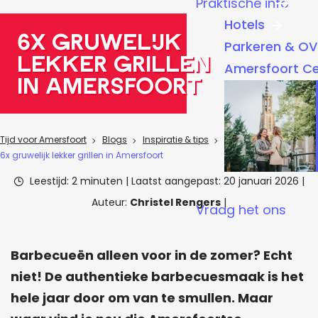
Praktische info
a
Hotels
g
6x gruwelijk
Parkeren & OV
e
lekker grillen
Amersfoort C
in Amersfoort
Tijd voor Amersfoort
Blogs
Inspiratie & tips
6x gruwelijk lekker grillen in Amersfoort
Leestijd: 2 minuten
|
Laatst aangepast:
20 januari 2026
|
Auteur:
Christel Rengers
|
Vraag het ons
Barbecueën alleen voor in de zomer? Echt
niet! De authentieke barbecuesmaak is het
hele jaar door om van te smullen. Maar