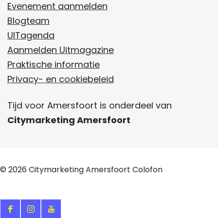
d
d
Evenement aanmelden
e
e
Blogteam
z
z
UITagenda
e
e
Aanmelden Uitmagazine
p
p
Praktische informatie
a
a
Privacy- en cookiebeleid
g
g
Tijd voor Amersfoort is onderdeel van
i
i
Citymarketing Amersfoort
n
n
a
a
o
o
p
p
© 2026
Citymarketing Amersfoort
Colofon
F
W
a
h
c
a
F
I
Y