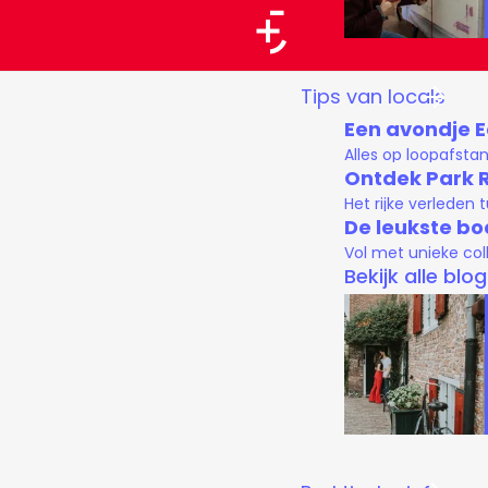
a
a
G
Tips van locals
r
a
Een avondje 
t
n
Alles op loopafsta
a
Ontdek Park 
Het rijke verleden
a
De leukste bo
r
Vol met unieke col
d
Bekijk alle blo
e
h
o
m
e
p