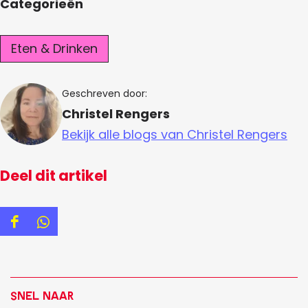
Categorieën
Eten & Drinken
Geschreven door:
Christel Rengers
Bekijk alle blogs van Christel Rengers
Deel dit artikel
D
D
e
e
e
e
l
l
Snel naar