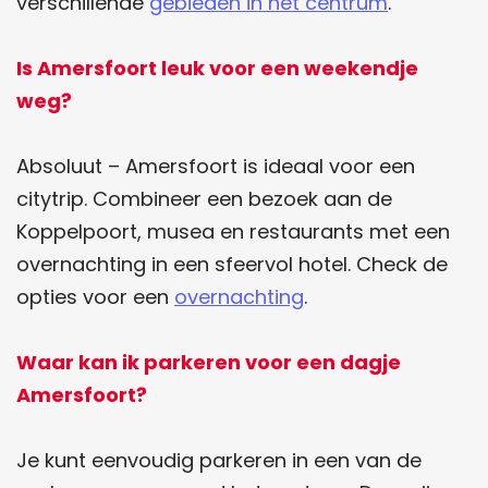
verschillende
gebieden in het centrum
.
e
t
b
s
Is Amersfoort leuk voor een weekendje
o
A
weg?
o
p
k
p
Absoluut – Amersfoort is ideaal voor een
citytrip. Combineer een bezoek aan de
Koppelpoort, musea en restaurants met een
overnachting in een sfeervol hotel. Check de
opties voor een
overnachting
.
Waar kan ik parkeren voor een dagje
Amersfoort?
Je kunt eenvoudig parkeren in een van de