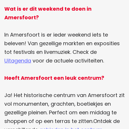
d
d
Wat is er dit weekend te doen in
e
e
Amersfoort?
z
z
e
e
In Amersfoort is er ieder weekend iets te
p
p
beleven! Van gezellige markten en exposities
a
a
tot festivals en livemuziek. Check de
g
g
Uitagenda
voor de actuele activiteiten.
i
i
n
n
Heeft Amersfoort een leuk centrum?
a
a
o
o
Ja! Het historische centrum van Amersfoort zit
p
p
vol monumenten, grachten, boetiekjes en
F
W
gezellige pleinen. Perfect om een middag te
a
h
shoppen of op een terras te zitten.Ontdek de
c
a