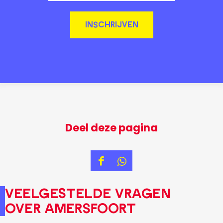
INSCHRIJVEN
Deel deze pagina
D
D
e
e
Veelgestelde vragen
e
e
over Amersfoort
l
l