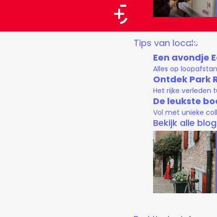
a
a
G
Tips van locals
r
a
Een avondje 
t
n
Alles op loopafsta
a
Ontdek Park 
Het rijke verleden
a
De leukste bo
r
Vol met unieke col
d
Bekijk alle blo
e
h
o
m
e
p