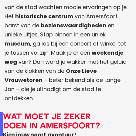
a
r
v
t
van de stad wachten mooie ervaringen op je.
r
a
d
Het
historische centrum
van Amersfoort
o
n
e
barst van de
bezienswaardigheden
en
u
l
k
unieke uitjes. Stap binnen in een uniek
t
o
k
museum
, ga los bij een concert of winkel tot
e
c
i
je tassen vol zijn. Maak je er een
weekendje
a
n
weg
van? Dan word je wakker met het geluid
l
g
van de klokken van de
Onze Lieve
s
s
Vrouwetoren
– beter bekend als de Lange
k
Jan – die je uitnodigt om de stad te
a
ontdekken.
a
Wat moet je zeker
r
doen in Amersfoort?
t
Kies jouw soort avontuur!