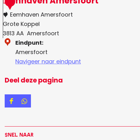
Eemhaven Amersfoort
1
2
Eemhaven Amersfoort
Grote Koppel
3813 AA
Amersfoort
Eindpunt:
Amersfoort
Navigeer naar eindpunt
Deel deze pagina
D
D
e
e
e
e
l
l
Snel naar