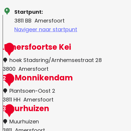
Startpunt:
3811 BB
Amersfoort
Navigeer naar startpunt
Amersfoortse Kei
1
hoek Stadsring/Arnhemsestraat 28
3800
Amersfoort
De Monnikendam
2
Plantsoen-Oost 2
3811 HH
Amersfoort
Muurhuizen
3
Muurhuizen
3811
Amersfoort