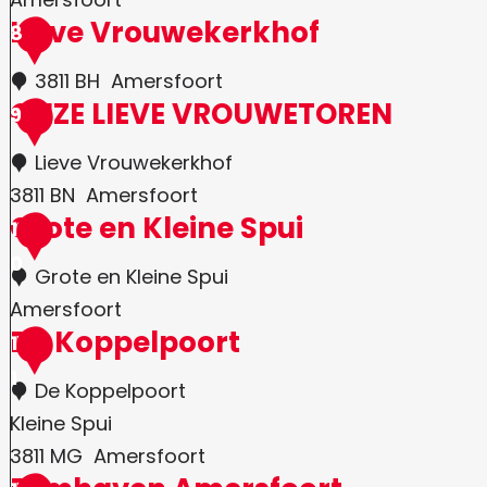
Lieve Vrouwekerkhof
8
3811 BH
Amersfoort
ONZE LIEVE VROUWETOREN
9
Lieve Vrouwekerkhof
3811 BN
Amersfoort
Grote en Kleine Spui
1
0
Grote en Kleine Spui
Amersfoort
De Koppelpoort
1
1
De Koppelpoort
Kleine Spui
3811 MG
Amersfoort