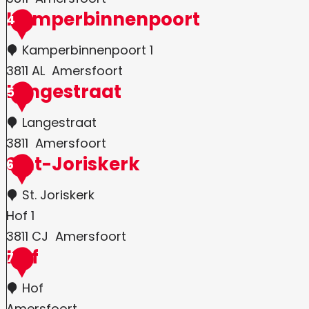
Kamperbinnenpoort
4
Kamperbinnenpoort 1
3811 AL
Amersfoort
Langestraat
5
Langestraat
3811
Amersfoort
Sint-Joriskerk
6
St. Joriskerk
Hof 1
3811 CJ
Amersfoort
Hof
7
Hof
Amersfoort