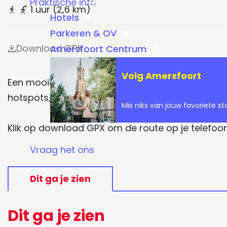
Praktische info
a
1 uur
(2,6 km)
Hotels
g
Parkeren & OV
e
Download GPX
Amersfoort Centrum
Volg Amersfoort
Een mooie wandelroute door de meest fotogeniek
hotspots, en maak prachtige foto’s.
Mis niks van jouw favoriete st
Klik op download GPX om de route op je telefoon
Vraag het ons
Dit ga je zien
Dit ga je zien