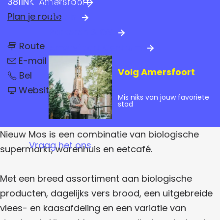
3811NK
Amersfoort
Praktische info
a
n
Plan je route
Hotels
g
a
Parkeren & OV
e
n
a
Route
Amersfoort Centrum
a
n
a
r
E-mail
a
r
Volg Amersfoort
N
a
N
Bel
N
i
r
i
v
e
i
Website
N
e
a
Mis niks van jouw favoriete
u
i
u
n
e
stad
w
e
w
N
M
u
u
M
i
o
w
o
e
s
w
Nieuw Mos is een combinatie van biologische
M
s
u
Vraag het ons
o
w
M
supermarkt, warenhuis en eetcafé.
s
M
o
o
s
s
Met een breed assortiment aan biologische
producten, dagelijks vers brood, een uitgebreide
vlees- en kaasafdeling en een variatie van