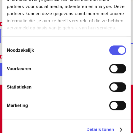
hosted by OpenStreetMap France
partners voor social media, adverteren en analyse. Deze
partners kunnen deze gegevens combineren met andere
informatie die je aan ze heeft verstrekt of die ze hebben
Dit vind je vast ook leuk
verzameld op basis van je gebruik van hun services.
In de buurt
Soortgelijke locaties
T
Noodzakelijk
o
Deel deze pagina
e
s
Voorkeuren
D
D
t
e
e
e
m
Statistieken
e
e
m
Inspiratie
l
l
i
Marketing
d
d
n
g
e
e
s
z
z
Details tonen
s