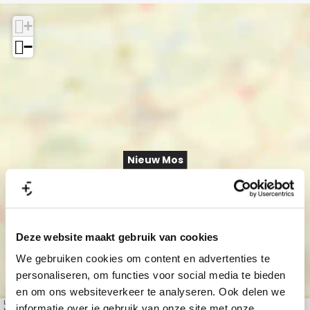
+
−
Nieuw Mos
Deze website maakt gebruik van cookies
We gebruiken cookies om content en advertenties te
personaliseren, om functies voor social media te bieden
en om ons websiteverkeer te analyseren. Ook delen we
Leaflet
|
© OpenStreetMap contributors, Tiles style by Humanitarian OpenStreetMap Team
informatie over je gebruik van onze site met onze