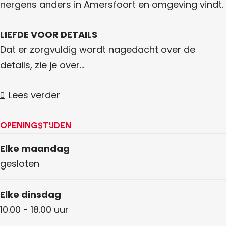
t
S
nergens anders in Amersfoort en omgeving vindt.
o
t
r
o
LIEFDE VOOR DETAILS
e
r
Dat er zorgvuldig wordt nagedacht over de
e
details, zie je over…
Lees verder
Openingstijden
Elke maandag
gesloten
Elke dinsdag
10.00 - 18.00 uur