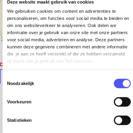
Deze website maakt gebruik van cookies
We gebruiken cookies om content en advertenties te
personaliseren, om functies voor social media te bieden en
om ons websiteverkeer te analyseren. Ook delen we
informatie over je gebruik van onze site met onze partners
Leaflet
|
© OpenStreetMap contributors, Tiles style by Humanitarian OpenStreetMap Team
voor social media, adverteren en analyse. Deze partners
hosted by OpenStreetMap France
kunnen deze gegevens combineren met andere informatie
die je aan ze heeft verstrekt of die ze hebben verzameld
op basis van je gebruik van hun services.
Dit vind je vast ook leuk
In de buurt
Soortgelijke locaties
T
Noodzakelijk
o
e
s
Voorkeuren
t
e
m
Statistieken
m