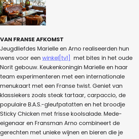
k
a
e
A
o
e
S
r
B
m
t
n
e
o
.
B
d
r
e
A
.
S
.
A
t
VAN FRANSE AFKOMST
S
.
o
Jeugdliefdes Marielle en Arno realiseerden hun
B
S
r
wens voor een
winkel
[tv1]
met bites in het oude
i
B
e
Norit gebouw. Keukenkoningin Marielle en haar
t
i
team experimenteren met een internationale
e
t
menukaart met een Franse twist. Geniet van
s
e
klassiekers zoals steak tartaar, carpaccio, de
A
s
populaire B.A.S.-gleufpatatten en het broodje
n
A
Sticky Chicken met frisse koolsalade. Mede-
d
n
eigenaar en Fransman Arno combineert de
S
d
gerechten met unieke wijnen en bieren die je