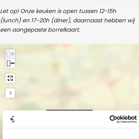
Let op! Onze keuken is open tussen 12-15h
(lunch) en 17-20h (diner), daarnaast hebben wij
een aangepaste borrelkaart.
+
−
B.A.S Bites And
Store