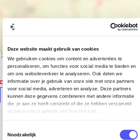
Deze website maakt gebruik van cookies
Leaflet
|
© OpenStreetMap contributors, Tiles style by Humanitarian OpenStreetMap Team
hosted by OpenStreetMap France
We gebruiken cookies om content en advertenties te
personaliseren, om functies voor social media te bieden en
om ons websiteverkeer te analyseren. Ook delen we
informatie over je gebruik van onze site met onze partners
Dit vind je vast ook leuk
voor social media, adverteren en analyse. Deze partners
In de buurt
Soortgelijke locaties
kunnen deze gegevens combineren met andere informatie
die je aan ze heeft verstrekt of die ze hebben verzameld
op basis van je gebruik van hun services.
T
Noodzakelijk
o