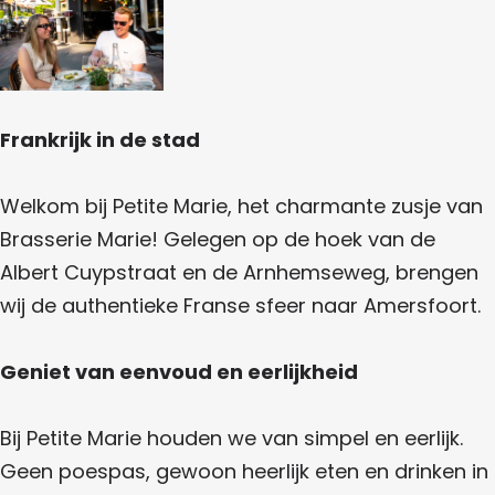
a
E
m
P
E
T
Frankrijk in de stad
I
T
Welkom bij Petite Marie, het charmante zusje van
E
Brasserie Marie! Gelegen op de hoek van de
M
Albert Cuypstraat en de Arnhemseweg, brengen
A
wij de authentieke Franse sfeer naar Amersfoort.
R
I
Geniet van eenvoud en eerlijkheid
E
Bij Petite Marie houden we van simpel en eerlijk.
Geen poespas, gewoon heerlijk eten en drinken in