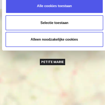
l
Alle cookies toestaan
e
c
+
t
Selectie toestaan
−
i
e
Alleen noodzakelijke cookies
PETITE MARIE