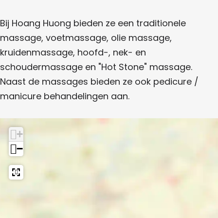
i
h
s
g
M
a
s
a
i
|
Bij Hoang Huong bieden ze een traditionele
a
s
M
g
s
T
massage, voetmassage, olie massage,
a
e
a
s
s
h
kruidenmassage, hoofd-, nek- en
g
s
e
a
a
schoudermassage en "Hot Stone" massage.
s
g
i
Naast de massages bieden ze ook pedicure /
e
s
M
manicure behandelingen aan.
a
s
+
s
−
a
g
e
s