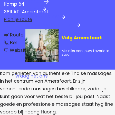
Praktische info
a
Kamp 64
Hotels
g
3811 AT
Amersfoort
Parkeren & OV
e
n
Plan je route
Amersfoort Centrum
a
n
a
Route
Volg Amersfoort
a
H
a
r
Bel
o
r
v
a
H
Website
Mis niks van jouw favoriete
H
a
n
stad
o
n
o
g
a
H
H
n
a
o
u
g
a
o
n
Kom genieten van authentieke Thaise massages
H
Vraag het ons
n
n
u
g
g
in het centrum van Amersfoort. Er zijn
g
o
H
|
n
H
verschillende massages beschikbaar, zodat je
u
T
g
o
h
u
kunt gaan voor wat het beste bij jou past. Naast
|
n
a
T
g
o
goede en professionele massages staat hygiëne
i
h
|
M
a
n
voorop bij Hoang Huong.
T
a