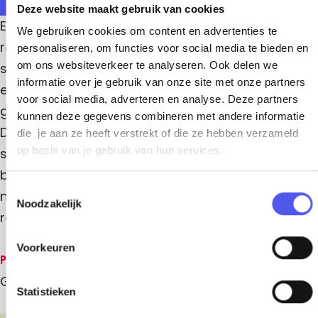
a
r
I
F
Deze website maakt gebruik van cookies
r
a
a
g
a
b
Een krachtige muzikale reis waarin Senegalese
F
m
We gebruiken cookies om content en advertenties te
F
a
r
r
roots samensmelten met Afropop, funk, jazz en
a
personaliseren, om functies voor social media te bieden en
m
m
a
a
om ons websiteverkeer te analyseren. Ook delen we
soul. De muziek van Cheikh Ibra Fam bruist van
informatie over je gebruik van onze site met onze partners
m
F
energie en gelaagde ritmes, terwijl ze tegelijk diep
voor social media, adverteren en analyse. Deze partners
L
a
geworteld blijft in West-Afrikaanse tradities.
kunnen deze gegevens combineren met andere informatie
i
m
Dansbare grooves gaan hand in hand met een
die je aan ze heeft verstrekt of die ze hebben verzameld
e
op basis van je gebruik van hun services.
sterke boodschap over rechtvaardigheid,
v
bewustwording en verbondenheid. Een sound die
T
e
niet alleen beweegt, maar ook raakt en aanzet tot
Noodzakelijk
o
V
reflectie.
e
r
s
Voorkeuren
o
t
Prijzen
e
u
Gratis
m
Statistieken
w
m