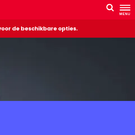
MENU
Z
o
oor de beschikbare opties.
e
k
e
n