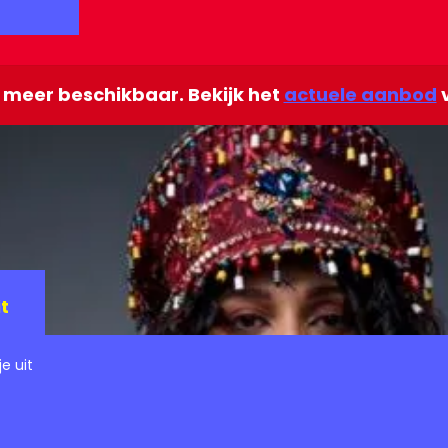
et meer beschikbaar. Bekijk het
actuele aanbod
v
t
e uit