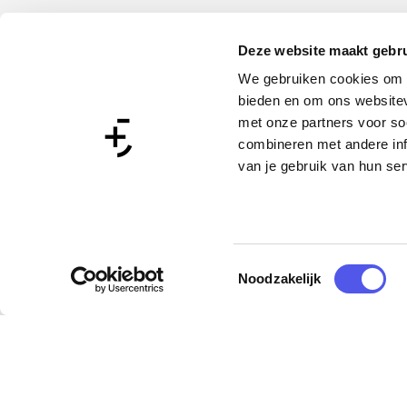
Deze website maakt gebru
We gebruiken cookies om c
bieden en om ons websitev
met onze partners voor so
combineren met andere inf
van je gebruik van hun ser
T
Noodzakelijk
Meer info
o
V
e
i
s
s
t
i
e
ekijk alle activiteiten
m
t