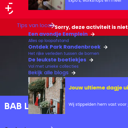
Expo's, workshops en meer
a
a
G
Tips van locals
r
Sorry, deze activiteit is ni
a
Een avondje Eemplein
t
n
Alles op loopafstand
a
Ontdek Park Randenbroek
Het rijke verleden tussen de bomen
a
De leukste boetiekjes
r
Vol met unieke collecties
d
Bekijk alle blogs
e
Jouw ultieme dagje ui
h
o
Bab L’Bluz
Wij stippelden hem vast voor j
m
e
p