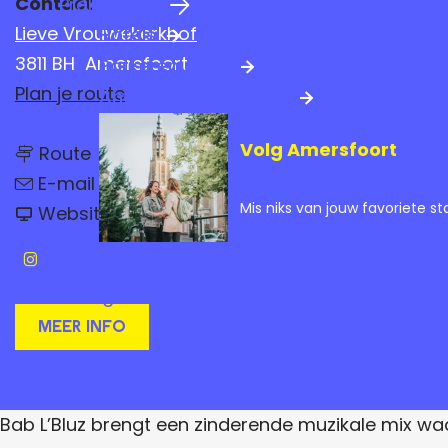
Contact
Praktische info
a
Lieve Vrouwekerkhof
Hotels
g
3811 BH
Amersfoort
Parkeren & OV
e
n
Plan je route
Amersfoort Centrum
a
n
Volg Amersfoort
a
Route
a
n
a
r
E-mail
a
r
v
Mis niks van jouw favoriete st
a
B
Website
B
a
r
a
n
a
B
b
B
a
I
L
b
a
b
’
Vraag het ons
b
n
L
L
B
L
’
l
Meer info
s
’
’
B
u
B
l
t
z
B
l
u
u
a
z
l
z
g
u
Bab L’Bluz brengt een zinderende muzikale mix w