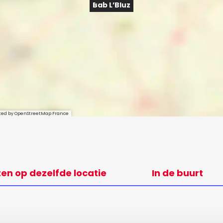
Bab L’Bluz
sted by OpenStreetMap France
ten op dezelfde locatie
In de buurt