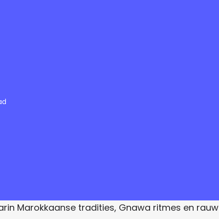
ad
aarin Marokkaanse tradities, Gnawa ritmes en ra