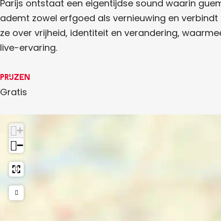
r
z
Parijs ontstaat een eigentijdse sound waarin guem
a
ademt zowel erfgoed als vernieuwing en verbindt 
m
ze over vrijheid, identiteit en verandering, waa
L
live-ervaring.
i
e
Prijzen
v
Gratis
e
V
+
r
−
o
u
w
e
k