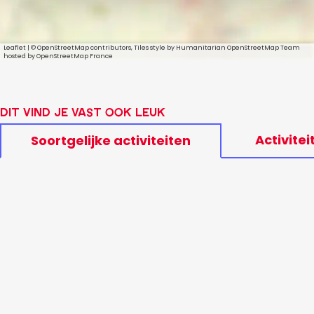
Leaflet
|
© OpenStreetMap contributors, Tiles style by Humanitarian OpenStreetMap Team
hosted by OpenStreetMap France
Dit vind je vast ook leuk
Activitei
Soortgelijke activiteiten