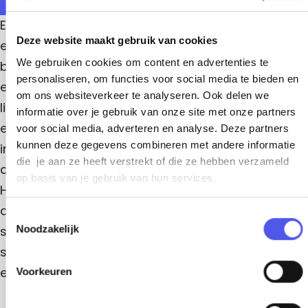
a
r
?
o
r
o
v
g
o
G
Een energieke voorstelling waarin ritme, beweging
o
e
o
v
Deze website maakt gebruik van cookies
r
!
r
en levenslust samenkomen in pure
v
e
e
a
We gebruiken cookies om content en advertenties te
!
o
bodypercussie. Senioren laten zien hoe krachtig
!
personaliseren, om functies voor social media te bieden en
m
o
en speels muziek kan worden wanneer het hele
om ons websiteverkeer te analyseren. Ook delen we
L
v
lichaam een instrument wordt. Onder leiding van
informatie over je gebruik van onze site met onze partners
i
e
een Catalaanse choreograaf versmelten
voor social media, adverteren en analyse. Deze partners
e
kunnen deze gegevens combineren met andere informatie
!
invloeden uit zang en dans tot toegankelijke,
die je aan ze heeft verstrekt of die ze hebben verzameld
v
aanstekelijke patronen vol warmte en expressie.
op basis van je gebruik van hun services.
e
Het voorprogramma voegt daar een extra lading
V
aan toe met een groep muzikanten die klappen,
T
r
stampen en zingen tot één pulserend geheel
Noodzakelijk
o
o
e
smelt. Een ritmische ervaring die je niet alleen ziet
s
u
en hoort, maar in elke vezel voelt.
Voorkeuren
t
w
e