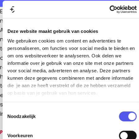
a
g
Een explosieve muzikale reis vol hypnotiserende
r
melodieën, rauwe gitaren en opzwepende
a
Anatolische rock. Traditionele klanken en
Deze website maakt gebruik van cookies
m
moderne energie vloeien moeiteloos samen,
We gebruiken cookies om content en advertenties te
L
terwijl verhalen over liefde, vriendschap en
personaliseren, om functies voor social media te bieden en
om ons websiteverkeer te analyseren. Ook delen we
i
onrecht je volledig meeslepen. Het ene moment
informatie over je gebruik van onze site met onze partners
e
raak je verdwaald in intense, emotionele muziek,
voor social media, adverteren en analyse. Deze partners
v
het volgende moment sta je headbangend mee
kunnen deze gegevens combineren met andere informatie
e
te bewegen. Met invloeden uit Turkse, Armeense
die je aan ze heeft verstrekt of die ze hebben verzameld
op basis van je gebruik van hun services.
V
en Nederlandse culturen ontstaat een unieke
r
sound die internationale podia én festivalweides
T
o
in vuur en vlam zet.
Noodzakelijk
o
u
e
w
Prijzen
s
Voorkeuren