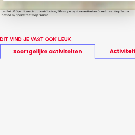
Leaflet
|
© OpenStreetMap contributors, Tiles style by Humanitarian OpenStreetMap Team
hosted by OpenStreetMap France
Dit vind je vast ook leuk
Activitei
Soortgelijke activiteiten