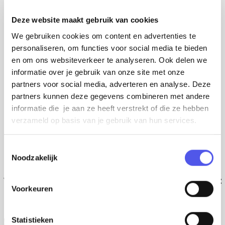
Deze website maakt gebruik van cookies
We gebruiken cookies om content en advertenties te
personaliseren, om functies voor social media te bieden
en om ons websiteverkeer te analyseren. Ook delen we
informatie over je gebruik van onze site met onze
partners voor social media, adverteren en analyse. Deze
partners kunnen deze gegevens combineren met andere
informatie die je aan ze heeft verstrekt of die ze hebben
verzameld op basis van je gebruik van hun services.
T
Noodzakelijk
o
Kun je niet wachten?
e
Vooruit, we delen vast een paar pareltjes met
s
Voorkeuren
je ;)
t
e
m
Statistieken