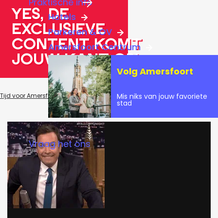
Praktische info
a
Yes, de
Hotels
g
exclusieve
Parkeren & OV
e
content komt
Amersfoort Centrum
jouw kant op!
Volg Amersfoort
Mis niks van jouw favoriete
Tijd voor Amersfoort
Bedankpagina Oogappels route
stad
Vraag het ons