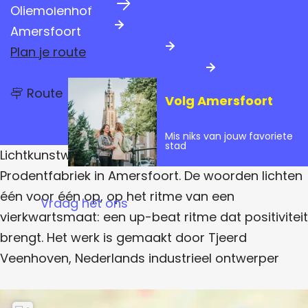
Praktische info
a
Oliemolenhof
Hotels
g
Amersfoort
Parkeren & OV
e
n
Plan je route
Amersfoort Centrum
a
n
a
Route
Volg Amersfoort
a
a
r
r
W
Mis niks van jouw favoriete
W
stad
i
i
Lichtkunstwerk bij de ingang van de oude
s
h
s
Prodentfabriek in Amersfoort. De woorden lichten
f
h
één voor één op, op het ritme van een
u
Vraag het ons
l
f
vierkwartsmaat: een up-beat ritme dat positiviteit
T
h
u
brengt. Het werk is gemaakt door Tjeerd
i
l
Veenhoven, Nederlands industrieel ontwerper
n
k
T
i
n
h