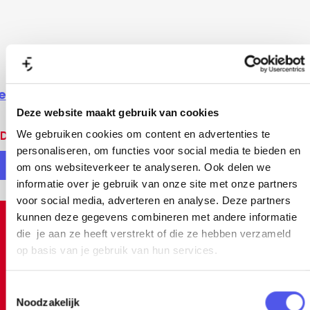
ekijk alle locaties
Deze website maakt gebruik van cookies
We gebruiken cookies om content en advertenties te
Deel deze pagina
personaliseren, om functies voor social media te bieden en
om ons websiteverkeer te analyseren. Ook delen we
D
D
informatie over je gebruik van onze site met onze partners
e
e
voor social media, adverteren en analyse. Deze partners
e
e
kunnen deze gegevens combineren met andere informatie
Inspiratie
die je aan ze heeft verstrekt of die ze hebben verzameld
l
l
op basis van je gebruik van hun services.
d
d
e
e
T
z
z
Noodzakelijk
o