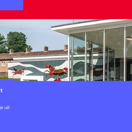
t
e uit