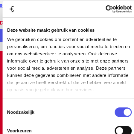
ekijk alle locaties
Deel deze pagina
Deze website maakt gebruik van cookies
D
D
We gebruiken cookies om content en advertenties te
personaliseren, om functies voor social media te bieden en
e
e
om ons websiteverkeer te analyseren. Ook delen we
e
e
informatie over je gebruik van onze site met onze partners
Inspiratie
l
l
voor social media, adverteren en analyse. Deze partners
d
d
kunnen deze gegevens combineren met andere informatie
die je aan ze heeft verstrekt of die ze hebben verzameld
e
e
op basis van je gebruik van hun services.
z
z
e
e
T
p
p
Noodzakelijk
o
a
a
e
s
g
g
Voorkeuren