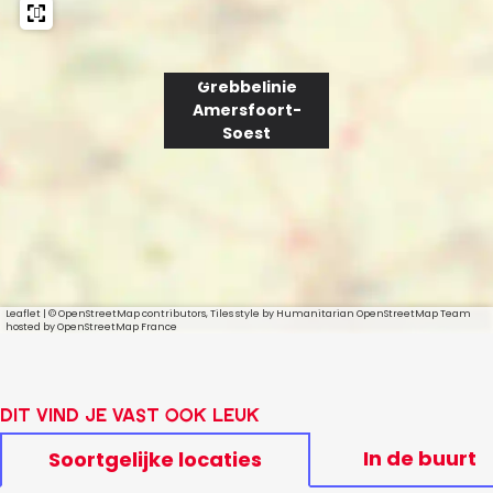
e
n
r
i
s
f
e
Grebbelinie
o
Amersfoort-
o
A
Soest
r
m
t
-
e
S
o
r
e
s
s
t
f
o
Leaflet
|
© OpenStreetMap contributors, Tiles style by Humanitarian OpenStreetMap Team
hosted by OpenStreetMap France
o
r
t
Dit vind je vast ook leuk
-
In de buurt
Soortgelijke locaties
S