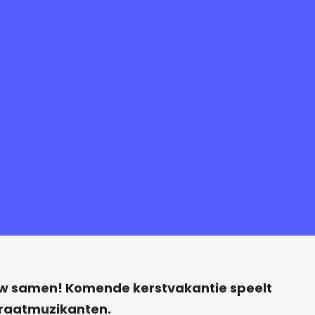
uw samen! Komende kerstvakantie speelt
raatmuzikanten.