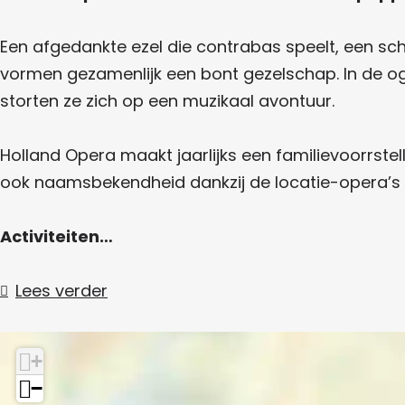
A
R
E
A
O
V
R
V
P
A
O
A
Een afgedankte ezel die contrabas speelt, een sch
O
E
O
V
:
O
R
R
vormen gezamenlijk een bont gezelschap. In de og
O
R
A
D
O
O
D
V
storten ze zich op een muzikaal avontuur.
E
R
E
O
P
T
D
T
O
O
E
E
O
R
E
Holland Opera maakt jaarlijks een familievoorrstell
T
E
D
K
R
O
K
E
ook naamsbekendheid dankzij de locatie-opera’s in
O
E
O
T
A
M
K
M
O
S
O
V
S
E
T
Activiteiten…
M
T
K
O
S
O
T
M
O
Lees verder
S
R
T
D
E
+
T
−