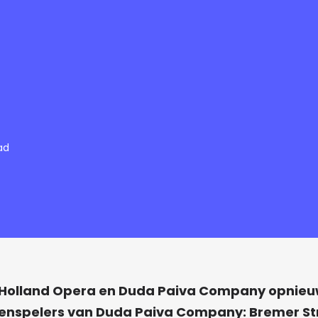
ad
en Holland Opera en Duda Paiva Company opnie
enspelers van Duda Paiva Company: Bremer St