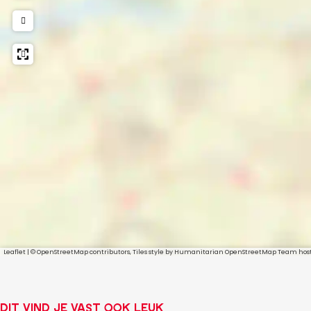
O
E
K
O
M
S
T
Leaflet
|
© OpenStreetMap contributors, Tiles style by Humanitarian OpenStreetMap Team ho
Dit vind je vast ook leuk