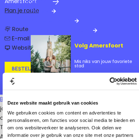
Amersfoort
Praktische info
a
n
Plan je route
Hotels
g
a
Parkeren & OV
e
n
a
Route
Amersfoort Centrum
a
n
a
r
E-mail
a
r
Volg Amersfoort
v
a
H
Website
H
a
r
o
n
o
H
p
Mis niks van jouw favoriete
H
o
t
p
stad
o
Bestel online
p
i
p
t
t
m
t
i
a
i
i
m
a
m
Vraag het ons
a
l
m
a
a
Bierwinkel Hoptimaal
is sinds 2018 gevestigd in de
a
l
a
Deze website maakt gebruik van cookies
l
jongste wijk van Amersfoort: Vathorst. In
a
We gebruiken cookies om content en advertenties te
augustus 2021 staat de opening van biercafé
personaliseren, om functies voor social media te bieden en
l
Tjaps op de planning. Een mix van Engelse Pub &
om ons websiteverkeer te analyseren. Ook delen we
informatie over je gebruik van onze site met onze partners
American Sportsbar.