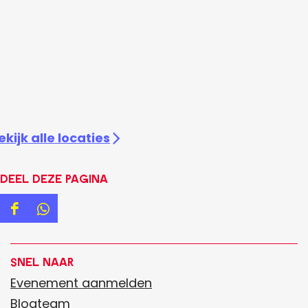
ekijk alle locaties
Deel deze pagina
D
D
e
e
e
e
Snel naar
l
l
Evenement aanmelden
d
d
Blogteam