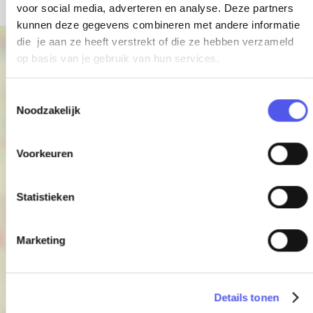
voor social media, adverteren en analyse. Deze partners
kunnen deze gegevens combineren met andere informatie
die je aan ze heeft verstrekt of die ze hebben verzameld
+
op basis van je gebruik van hun services.
−
T
Noodzakelijk
o
e
s
Voorkeuren
t
e
Hoptimaal
m
Statistieken
m
i
Marketing
n
g
s
Details tonen
s