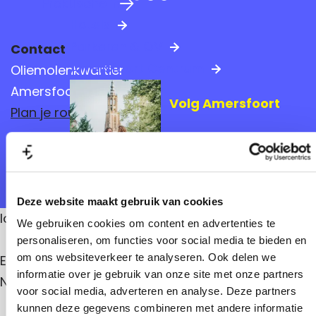
Praktische info
a
Hotels
g
Parkeren & OV
Contact
e
Amersfoort Centrum
Oliemolenkwartier
Amersfoort
Volg Amersfoort
n
Plan je route
a
Mis niks van jouw favoriete
n
stad
a
Route
a
a
r
r
L
L
Deze website maakt gebruik van cookies
Vraag het ons
i
i
locatie 17: Lichtontwerp WISHFUL THINKING DOING
c
We gebruiken cookies om content en advertenties te
h
c
personaliseren, om functies voor social media te bieden en
t
h
om ons websiteverkeer te analyseren. Ook delen we
Entree Poortgebouw oude Prodentfabriek / De
o
n
informatie over je gebruik van onze site met onze partners
t
Nieuwe Stad / Oliemolenkwartier
t
voor social media, adverteren en analyse. Deze partners
w
o
kunnen deze gegevens combineren met andere informatie
e