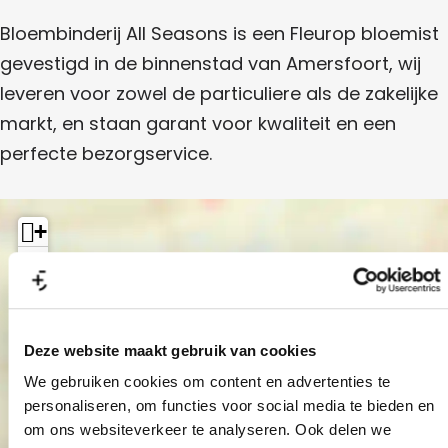
l
r
l
A
e
l
i
S
Bloembinderij All Seasons is een Fleurop bloemist
l
S
j
e
r
l
e
A
gevestigd in de binnenstad van Amersfoort, wij
a
S
a
l
i
s
e
leveren voor zowel de particuliere als de zakelijke
s
l
o
a
j
o
S
n
markt, en staan garant voor kwaliteit en een
s
n
e
s
A
o
s
a
perfecte bezorgservice.
n
s
l
s
o
l
n
s
S
+
e
−
a
s
o
Deze website maakt gebruik van cookies
n
We gebruiken cookies om content en advertenties te
s
personaliseren, om functies voor social media te bieden en
Bloembinderij All
om ons websiteverkeer te analyseren. Ook delen we
Seasons