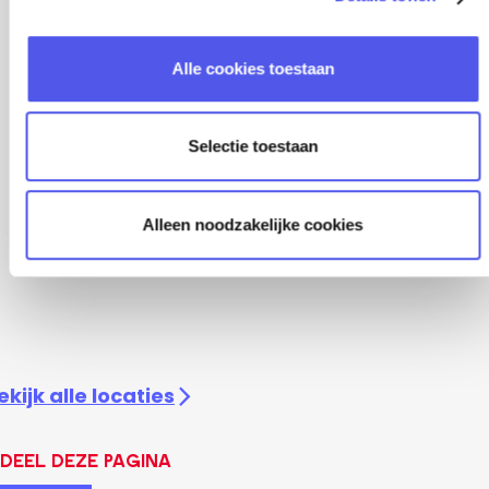
e
l
Alle cookies toestaan
e
c
t
Selectie toestaan
i
e
Alleen noodzakelijke cookies
ekijk alle locaties
Deel deze pagina