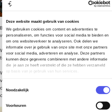
t
u
a
n
r
t
a
Deze website maakt gebruik van cookies
n
Bij het klassiek ingerichte restaurant ben je
We gebruiken cookies om content en advertenties te
t
welkom voor lunch en diner.
personaliseren, om functies voor social media te bieden en
om ons websiteverkeer te analyseren. Ook delen we
informatie over je gebruik van onze site met onze partners
Wil je zeker zijn van een plekje reserveer dan van
voor social media, adverteren en analyse. Deze partners
te voren via de reserveer link.
kunnen deze gegevens combineren met andere informatie
die je aan ze heeft verstrekt of die ze hebben verzameld
op basis van je gebruik van hun services.
Wil je voor je diner even ontspannen en genieten
van een lekkere cocktail, bijzondere wijn of een
T
ander drankje? Reserveer dan ook een plekje in
Noodzakelijk
o
onze high lounge voor jouw diner tijd.
e
s
Voorkeuren
t