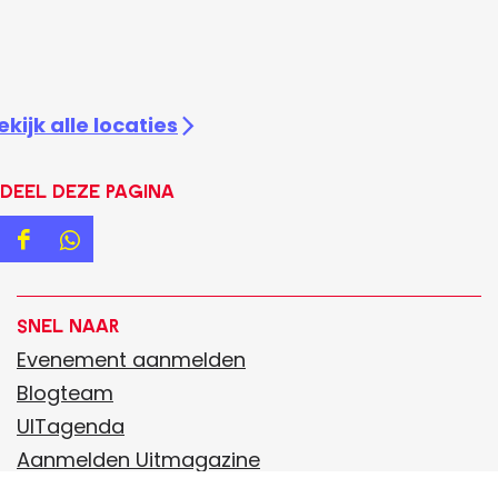
ekijk alle locaties
Deel deze pagina
D
D
e
e
e
e
Snel naar
l
l
Evenement aanmelden
d
d
Blogteam
e
e
UITagenda
z
z
Aanmelden Uitmagazine
e
e
Praktische informatie