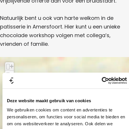
vrijblijvende offerte aan voor een bruidstaart.
i
s
k
t
u
s
s
i
s
J
e
r
s
e
Natuurlijk bent u ook van harte welkom in de
r
s
o
r
P
i
e
patisserie in Amersfoort. Hier kunt u een unieke
i
e
e
r
a
e
chocolade workshop volgen met collega’s,
i
y
t
e
vrienden of familie.
M
i
e
s
r
s
+
c
e
−
u
r
u
i
r
e
Deze website maakt gebruik van cookies
P
We gebruiken cookies om content en advertenties te
a
personaliseren, om functies voor social media te bieden en
Joey Mercuur
om ons websiteverkeer te analyseren. Ook delen we
t
Patisserie