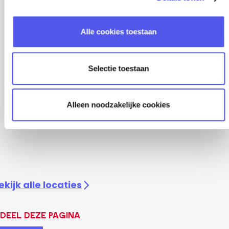
e
l
Alle cookies toestaan
e
c
t
Selectie toestaan
i
e
Alleen noodzakelijke cookies
ekijk alle locaties
Deel deze pagina