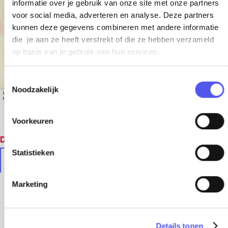
informatie over je gebruik van onze site met onze partners
i
voor social media, adverteren en analyse. Deze partners
s
kunnen deze gegevens combineren met andere informatie
s
die je aan ze heeft verstrekt of die ze hebben verzameld
op basis van je gebruik van hun services.
e
r
T
i
Noodzakelijk
o
Leaflet
|
© OpenStreetMap contributors, Tiles style by Humanitarian OpenStreetMap Team
e
hosted by OpenStreetMap France
e
s
Voorkeuren
t
Dit vind je vast ook leuk
e
m
Statistieken
In de buurt
Soortgelijke locaties
m
i
Marketing
n
g
s
Details tonen
s