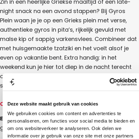
n
Zin in een heerlijke Griekse maaltijd of een late-
night snack na een avond stappen? Bij Gyros
Plein waan je je op een Grieks plein met verse,
authentieke gyros in pita’s, rijkelijk gevuld met
malse kip of sappig varkensvlees. Combineer dat
met huisgemaakte tzatziki en het voelt alsof je
even op vakantie bent. Extra handig: in het
weekend kun je hier tot diep in de nacht terecht
om je dansavond af te sluiten met een heerlijke
snack. Een smakelijke Odyssey
Openingstijden
Deze website maakt gebruik van cookies
We gebruiken cookies om content en advertenties te
Elke maandag
personaliseren, om functies voor social media te bieden en
gesloten
om ons websiteverkeer te analyseren. Ook delen we
informatie over je gebruik van onze site met onze partners