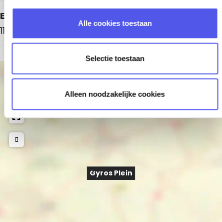
e
Elke zondag
l
Alle cookies toestaan
e
11.00 - 23.00 uur
c
t
Selectie toestaan
i
e
+
−
Alleen noodzakelijke cookies
Gyros Plein