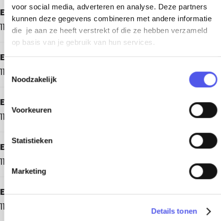
voor social media, adverteren en analyse. Deze partners
Elke dinsdag
kunnen deze gegevens combineren met andere informatie
11.00 - 23.00 uur
die je aan ze heeft verstrekt of die ze hebben verzameld
op basis van je gebruik van hun services.
Elke woensdag
T
11.00 - 23.00 uur
Noodzakelijk
o
e
Elke donderdag
s
Voorkeuren
11.00 - 23.00 uur
t
e
m
Statistieken
Elke vrijdag
m
11.00 - 05.00 uur
i
Marketing
n
g
Elke zaterdag
s
11.00 - 05.00 uur
Details tonen
s