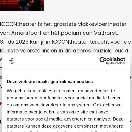
e
r
ICOONtheater is het grootste vlakkevloertheater
van Amersfoort en hét podium van Vathorst.
Sinds 2023 kan jij in ICOONtheater terecht voor de
leukste voorstellingen in de genres muziek, jeugd
en cabaret. Daarnaast is ICOONtheater ook hét
theater waar jij als amateur op de planken kan
staan. Meer weten? Neem een kijkje op de website
Deze website maakt gebruik van cookies
van ICOONtheater.
We gebruiken cookies om content en advertenties te
personaliseren, om functies voor social media te bieden
Kenmerken
en om ons websiteverkeer te analyseren. Ook delen we
informatie over je gebruik van onze site met onze
partners voor social media, adverteren en analyse. Deze
Doelgroep
partners kunnen deze gegevens combineren met andere