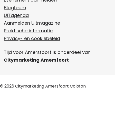
V
o
A
T
Blogteam
a
o
p
D
UITagenda
t
k
p
E
Aanmelden Uitmagazine
h
K
Praktische informatie
o
V
Privacy- en cookiebeleid
r
A
s
T
Tijd voor Amersfoort is onderdeel van
t
H
Citymarketing Amersfoort
:
O
e
R
e
S
n
© 2026
Citymarketing Amersfoort
Colofon
T
m
:
o
E
d
F
I
Y
E