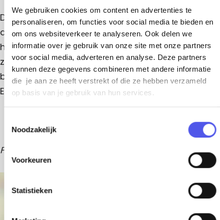
e
We gebruiken cookies om content en advertenties te
n
De oudste bomen van Birkhoven zijn grove
personaliseren, om functies voor social media te bieden en
dennen, een aantal is al meer dan 150 jaar oud. In
om ons websiteverkeer te analyseren. Ook delen we
het bos zijn parkachtige elementen te herkennen
informatie over je gebruik van onze site met onze partners
voor social media, adverteren en analyse. Deze partners
zoals de rodondendronvallei en lange
kunnen deze gegevens combineren met andere informatie
beukenlanen. Dit zijn stijlkenmerken van de
die je aan ze heeft verstrekt of die ze hebben verzameld
Engelse landschapsstijl.
op basis van je gebruik van hun services.
T
Noodzakelijk
o
e
Foto: M. Glastra
s
Voorkeuren
t
e
+
m
Statistieken
−
m
i