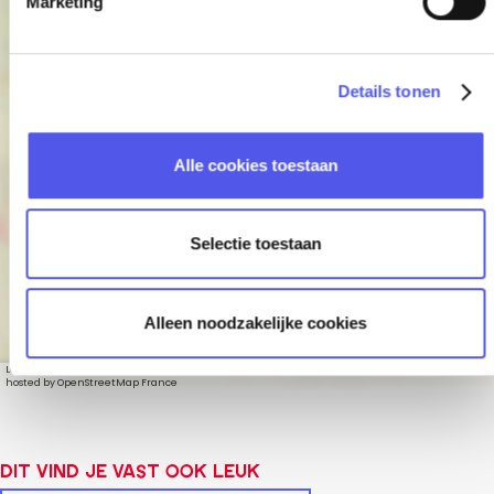
Marketing
n
g
s
Details tonen
s
e
Bos Birkhoven
l
Alle cookies toestaan
e
c
t
Selectie toestaan
i
e
Alleen noodzakelijke cookies
Leaflet
|
© OpenStreetMap contributors, Tiles style by Humanitarian OpenStreetMap Team
hosted by OpenStreetMap France
Dit vind je vast ook leuk