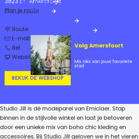
3823 ET
Amersfoort
Praktische info
a
n
Plan je route
Hotels
g
a
Parkeren & OV
e
n
a
Route
Amersfoort Centrum
a
n
a
r
E-mail
a
r
Volg Amersfoort
S
a
S
Bel
S
t
r
t
v
u
t
Website
S
u
a
Mis niks van jouw favoriete
d
t
d
n
u
stad
i
u
i
S
o
d
d
o
t
Bekijk de webshop
J
i
J
u
i
i
o
i
d
l
Vraag het ons
J
l
i
o
l
i
l
o
l
J
J
Studio Jill is dé modeparel van Emiclaer. Stap
l
i
i
l
binnen in de stijlvolle winkel en laat je betoveren
l
l
door een unieke mix van boho chic kleding en
l
accessoires. Bij Studio Jill geloven we in het vieren