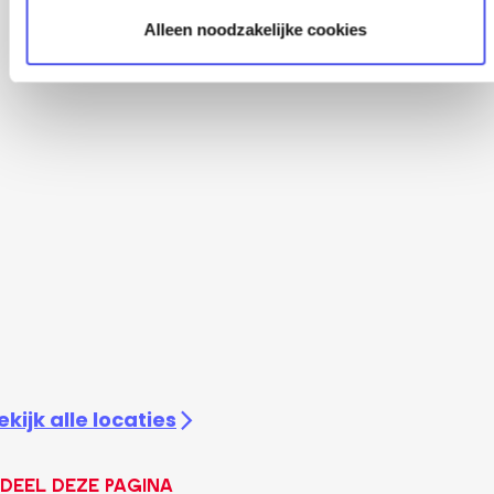
Alleen noodzakelijke cookies
ekijk alle locaties
Deel deze pagina