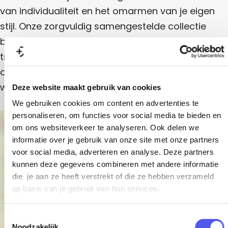
van individualiteit en het omarmen van je eigen
stijl. Onze zorgvuldig samengestelde collectie
biedt voor ieder wat wils, van tijdloze basics tot
trendy statement pieces. Beleef een
onvergetelijke shopping-ervaring bij Studio Jill,
waar jouw fashion journey begint!
Deze website maakt gebruik van cookies
We gebruiken cookies om content en advertenties te
personaliseren, om functies voor social media te bieden en
+
om ons websiteverkeer te analyseren. Ook delen we
informatie over je gebruik van onze site met onze partners
−
voor social media, adverteren en analyse. Deze partners
kunnen deze gegevens combineren met andere informatie
die je aan ze heeft verstrekt of die ze hebben verzameld
op basis van je gebruik van hun services.
T
Studio Jill
Noodzakelijk